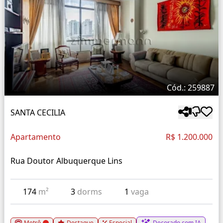
Cód.: 259887
SANTA CECILIA
Apartamento
R$ 1.200.000
Rua Doutor Albuquerque Lins
174
m²
3
dorms
1
vaga
Metrô
Destaque
Especial
Decorado com IA