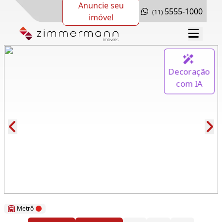
Anuncie seu
5555-1000
(11)
imóvel
Decoração
com IA
Cód.: 280928
Metrô