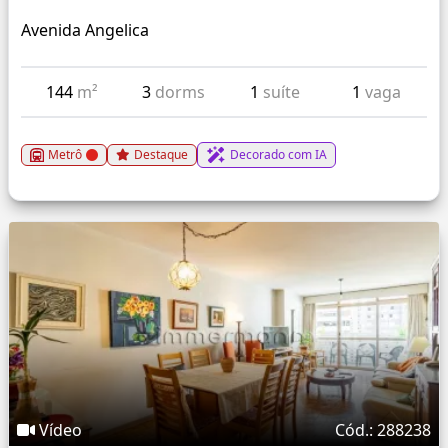
Avenida Angelica
144
m²
3
dorms
1
suíte
1
vaga
Metrô
Destaque
Decorado com IA
Vídeo
Cód.: 288238