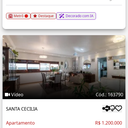
Metrô
Destaque
Decorado com IA
Vídeo
Cód.: 163790
SANTA CECILIA
Apartamento
R$ 1.200.000