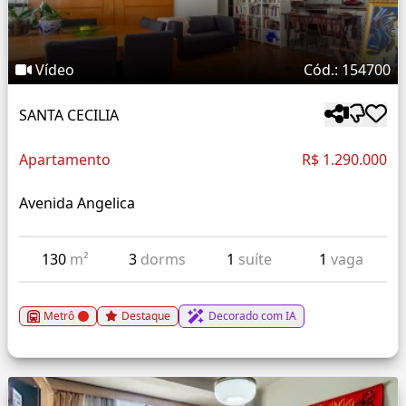
Vídeo
Cód.: 154700
SANTA CECILIA
Apartamento
R$ 1.290.000
Avenida Angelica
130
m²
3
dorms
1
suíte
1
vaga
Metrô
Destaque
Decorado com IA