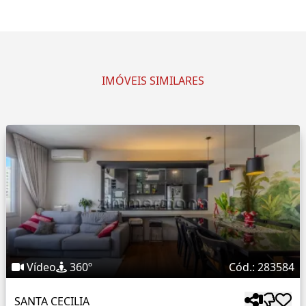
IMÓVEIS SIMILARES
Vídeo
360º
Cód.: 283584
SANTA CECILIA