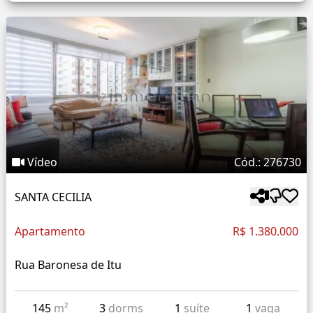
Vídeo
Cód.: 276730
SANTA CECILIA
Apartamento
R$ 1.380.000
Rua Baronesa de Itu
145
m²
3
dorms
1
suíte
1
vaga