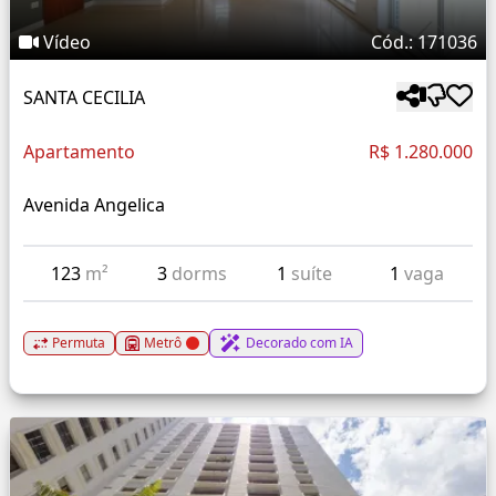
Vídeo
Cód.: 171036
SANTA CECILIA
Apartamento
R$ 1.280.000
Avenida Angelica
123
m²
3
dorms
1
suíte
1
vaga
Permuta
Metrô
Decorado com IA