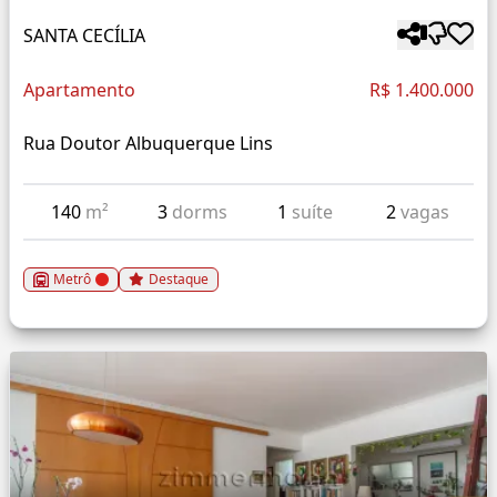
SANTA CECÍLIA
Apartamento
R$ 1.400.000
Rua Doutor Albuquerque Lins
140
m²
3
dorms
1
suíte
2
vagas
Metrô
Destaque