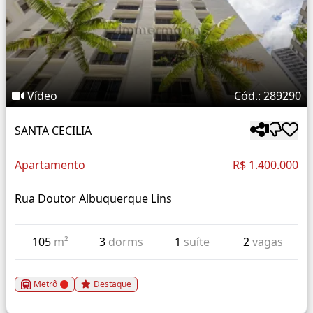
Vídeo
Cód.: 289290
SANTA CECILIA
Apartamento
R$ 1.400.000
Rua Doutor Albuquerque Lins
105
m²
3
dorms
1
suíte
2
vagas
Metrô
Destaque