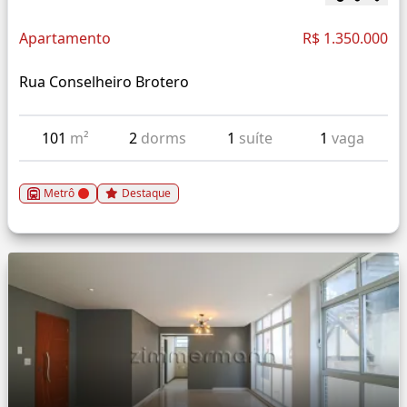
Apartamento
R$ 1.350.000
Rua Conselheiro Brotero
101
m²
2
dorms
1
suíte
1
vaga
Metrô
Destaque