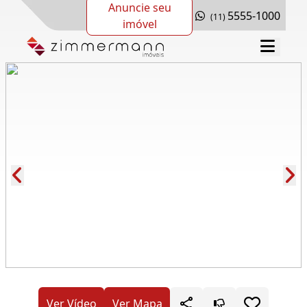
Anuncie seu
5555-1000
(11)
imóvel
Cód.: 277161
Ver Vídeo
Ver Mapa