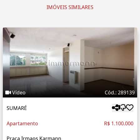
IMÓVEIS SIMILARES
Vídeo
Cód.: 289139
SUMARÉ
Apartamento
R$ 1.100.000
Praça Irmaos Karmann