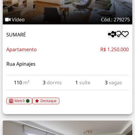
Vídeo
Cód.: 279275
SUMARÉ
Apartamento
R$ 1.250.000
Rua Apinajes
110
m²
3
dorms
1
suíte
3
vagas
Metrô
Destaque