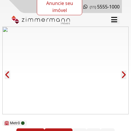
Anuncie seu
5555-1000
(11)
imóvel
Cód.: 289980
Metrô