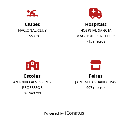
Clubes
Hospitais
NACIONAL CLUB
HOSPITAL SANCTA
1,56 km
MAGGIORE PINHEIROS
715 metros
Escolas
Feiras
ANTONIO ALVES CRUZ
JARDIM DAS BANDEIRAS
PROFESSOR
607 metros
87 metros
iConatus
Powered by