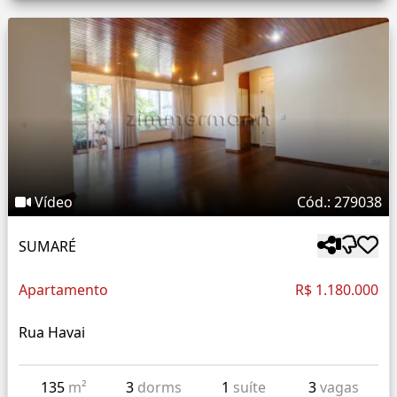
Vídeo
Cód.: 279038
SUMARÉ
Apartamento
R$ 1.180.000
Rua Havai
135
m²
3
dorms
1
suíte
3
vagas