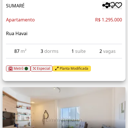
SUMARÉ
Apartamento
R$ 1.295.000
Rua Havai
87
m²
3
dorms
1
suíte
2
vagas
Metrô
Especial
Planta Modificada