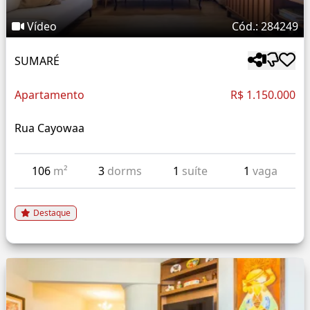
Vídeo
Cód.: 284249
SUMARÉ
Apartamento
R$ 1.150.000
Rua Cayowaa
106
m²
3
dorms
1
suíte
1
vaga
Destaque