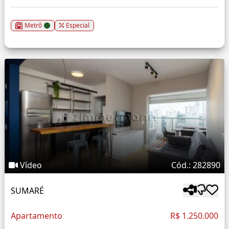
Metrô
Especial
Vídeo
Cód.: 282890
SUMARÉ
Apartamento
R$ 1.250.000