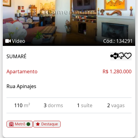
Vídeo
Cód.: 134291
SUMARÉ
Apartamento
R$ 1.280.000
Rua Apinajes
110
m²
3
dorms
1
suíte
2
vagas
Metrô
Destaque