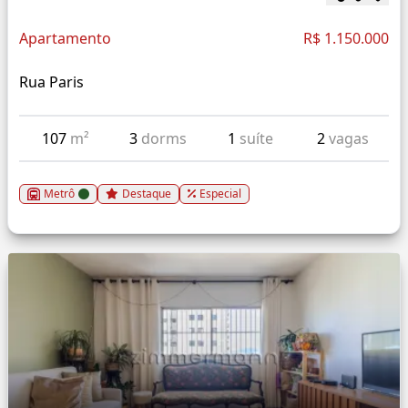
Apartamento
R$ 1.150.000
Rua Paris
107
m²
3
dorms
1
suíte
2
vagas
Metrô
Destaque
Especial