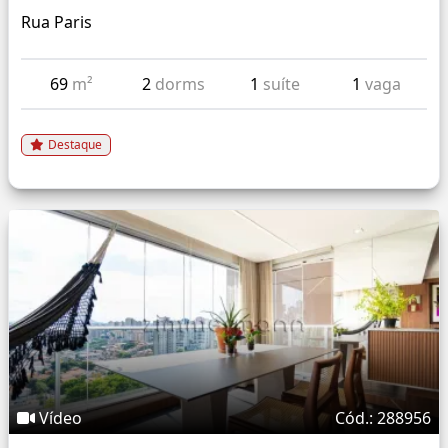
Rua Paris
69
m²
2
dorms
1
suíte
1
vaga
Destaque
Vídeo
Cód.: 288956