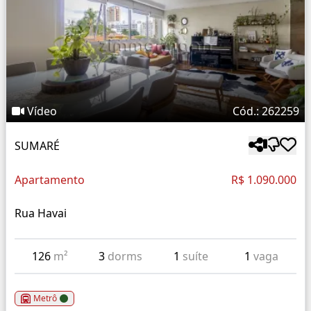
Vídeo
Cód.: 262259
SUMARÉ
Apartamento
R$ 1.090.000
Rua Havai
126
m²
3
dorms
1
suíte
1
vaga
Metrô