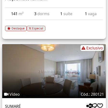
141
m²
3
dorms
1
suíte
1
vaga
Destaque
Especial
Exclusivo
Vídeo
Cód.: 280121
SUMARÉ