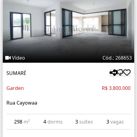
Vídeo
Cód.: 268653
SUMARÉ
Garden
R$ 3.800.000
Rua Cayowaa
298
m²
4
dorms
3
suítes
3
vagas