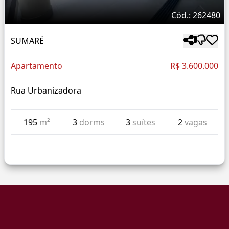
Cód.: 262480
SUMARÉ
Apartamento
R$ 3.600.000
Rua Urbanizadora
195
m²
3
dorms
3
suítes
2
vagas