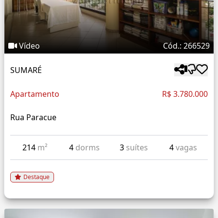
Vídeo
Cód.: 266529
SUMARÉ
Apartamento
R$ 3.780.000
Rua Paracue
214
m²
4
dorms
3
suítes
4
vagas
Destaque