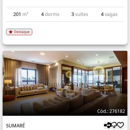
201
m²
4
dorms
3
suítes
4
vagas
Destaque
Cód.: 276182
SUMARÉ