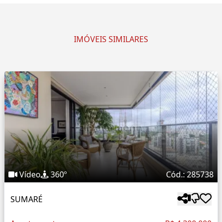
IMÓVEIS SIMILARES
Vídeo
360º
Cód.: 285738
SUMARÉ