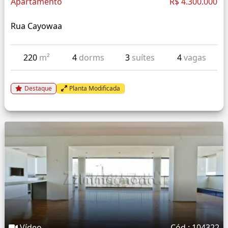
Apartamento
R$ 4.300.000
Rua Cayowaa
220
m²
4
dorms
3
suítes
4
vagas
Destaque
Planta Modificada
Vídeo
Cód.: 104322