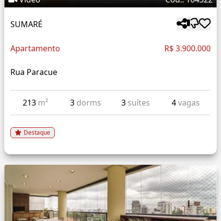
SUMARÉ
Apartamento
R$ 3.900.000
Rua Paracue
213
m²
3
dorms
3
suítes
4
vagas
Destaque