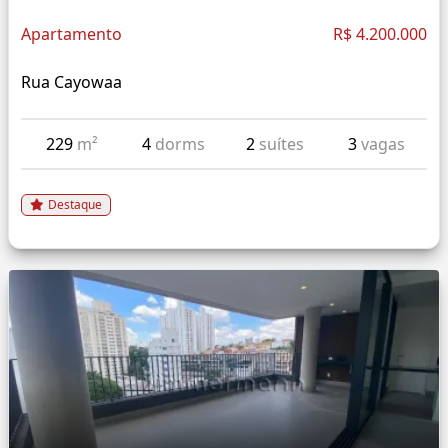
Apartamento
R$ 4.200.000
Rua Cayowaa
229
m²
4
dorms
2
suítes
3
vagas
Destaque