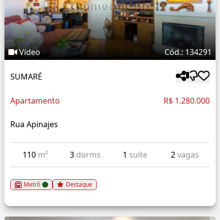
Vídeo
Cód.: 134291
SUMARÉ
Apartamento
R$ 1.280.000
Rua Apinajes
110
m²
3
dorms
1
suíte
2
vagas
Metrô
Destaque