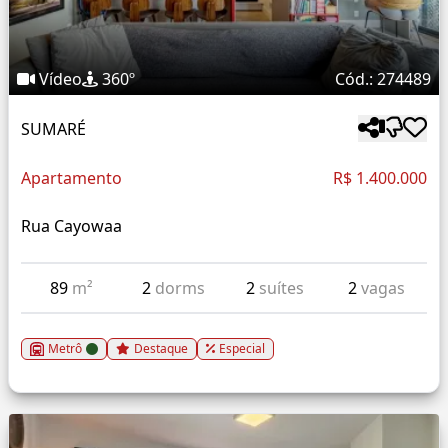
Vídeo
360º
Cód.: 274489
SUMARÉ
Apartamento
R$ 1.400.000
Rua Cayowaa
89
m²
2
dorms
2
suítes
2
vagas
Metrô
Destaque
Especial