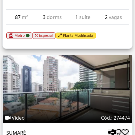
87
m²
3
dorms
1
suíte
2
vagas
Metrô
Especial
Planta Modificada
Vídeo
Cód.: 274474
SUMARÉ