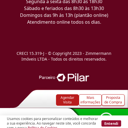
Segunda a sexta das 8h30 às 18h30
Sábado e feriados das 8h30 às 13h30
Domingos das 9h às 13h (plantão online)
Atendimento online todos os dias.
CRECI 15.319-J - © Copyright 2023 - Zimmermann
Imóveis LTDA - Todos os direitos reservados.
Agendar
Mais
Proposta
Visita
informações
de Compra
Usamos cookies para personalizar conteúdos e melhorar
Entendi
a sua experiência. Ao navegar neste site, você concorda
com a nossa
Política de Cookies
.