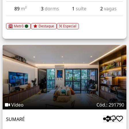
89
m²
3
dorms
1
suíte
2
vagas
Metrô
Destaque
Especial
Vídeo
Cód.: 291790
SUMARÉ