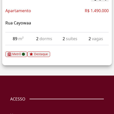
Apartamento
R$ 1.490.000
Rua Cayowaa
89
m²
2
dorms
2
suítes
2
vagas
Metrô
Destaque
ACESSO