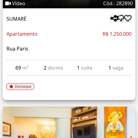
Vídeo
Cód.: 282890
SUMARÉ
Apartamento
R$ 1.250.000
Rua Paris
69
m²
2
dorms
1
suíte
1
vaga
Destaque