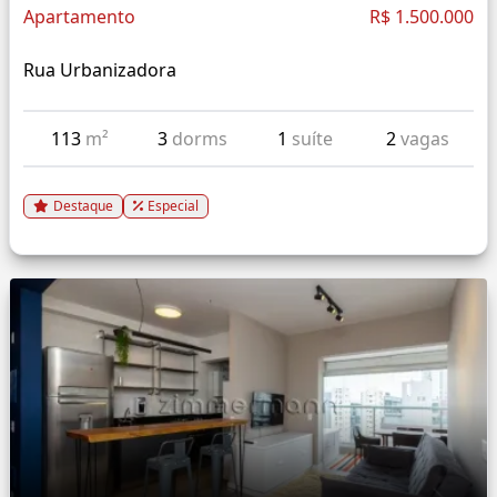
Apartamento
R$ 1.500.000
Rua Urbanizadora
113
m²
3
dorms
1
suíte
2
vagas
Destaque
Especial