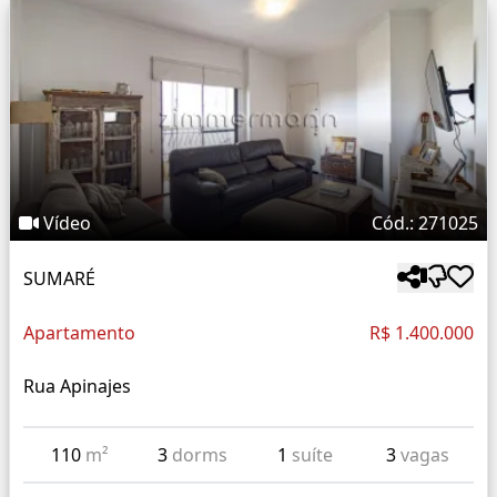
Vídeo
Cód.: 271025
SUMARÉ
Apartamento
R$ 1.400.000
Rua Apinajes
110
m²
3
dorms
1
suíte
3
vagas