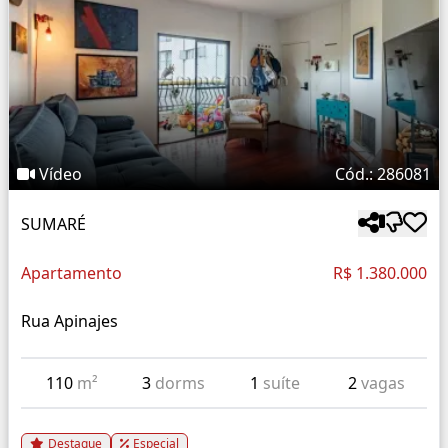
Vídeo
Cód.: 286081
SUMARÉ
Apartamento
R$ 1.380.000
Rua Apinajes
110
m²
3
dorms
1
suíte
2
vagas
Destaque
Especial