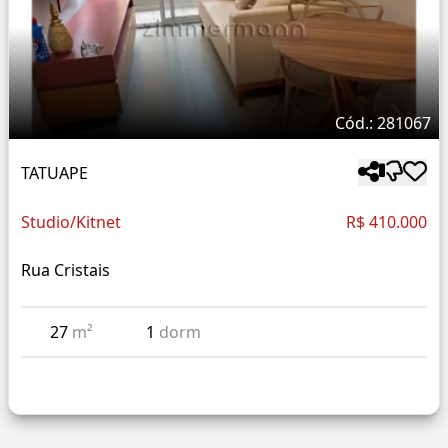
Cód.: 281067
TATUAPE
Studio/Kitnet
R$ 410.000
Rua Cristais
27
m²
1
dorm