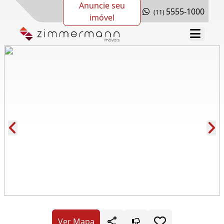
Anuncie seu
5555-1000
(11)
imóvel
Cód.: 282003
Ver Mapa