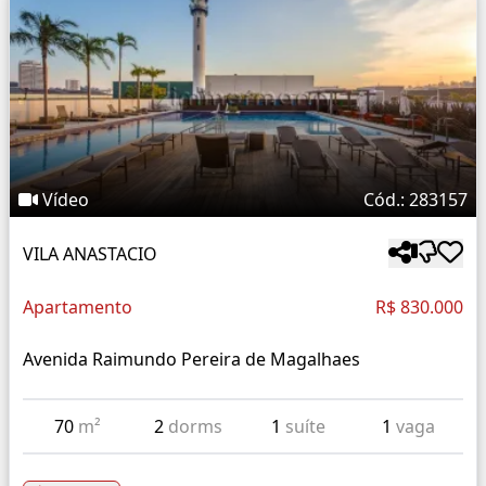
Vídeo
Cód.: 283157
VILA ANASTACIO
Apartamento
R$ 830.000
Avenida Raimundo Pereira de Magalhaes
70
m²
2
dorms
1
suíte
1
vaga