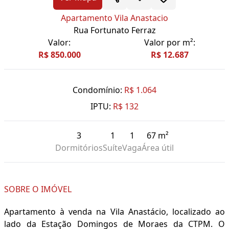
Apartamento Vila Anastacio
Rua Fortunato Ferraz
Valor:
Valor por m²:
R$ 850.000
R$ 12.687
Condomínio:
R$ 1.064
IPTU:
R$ 132
3
1
1
67 m²
Dormitórios
Suíte
Vaga
Área útil
SOBRE O IMÓVEL
Apartamento à venda na Vila Anastácio, localizado ao
lado da Estação Domingos de Moraes da CTPM. O