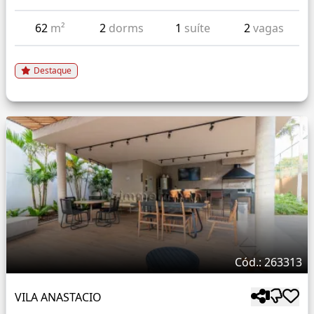
62
m²
2
dorms
1
suíte
2
vagas
Destaque
Cód.: 263313
VILA ANASTACIO