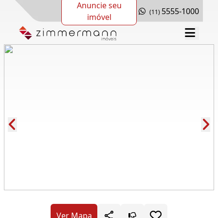
Anuncie seu
5555-1000
(11)
imóvel
Cód.: 277432
Ver Mapa