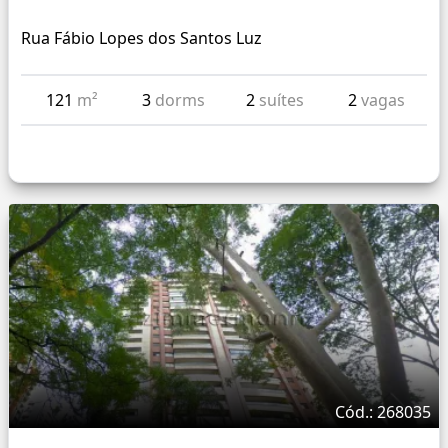
Rua Fábio Lopes dos Santos Luz
121
m²
3
dorms
2
suítes
2
vagas
Cód.: 268035