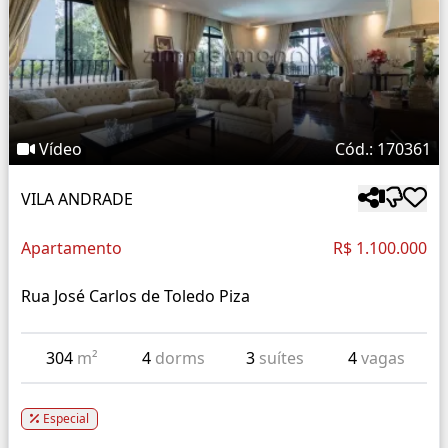
Vídeo
Cód.: 170361
VILA ANDRADE
Apartamento
R$ 1.100.000
Rua José Carlos de Toledo Piza
304
m²
4
dorms
3
suítes
4
vagas
Especial