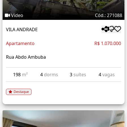
Vídeo
Cód.: 271088
VILA ANDRADE
Apartamento
R$ 1.070.000
Rua Abdo Ambuba
198
m²
4
dorms
3
suítes
4
vagas
Destaque