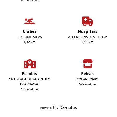
Clubes
Hospitais
IZALTINO SILVA
ALBERT EINSTEIN - HOSP
1,32 km
3,11 km
Escolas
Feiras
GRADUADA DE SAO PAULO
COLANTONIO
ASSOCIACAO
679 metros
120 metros
iConatus
Powered by