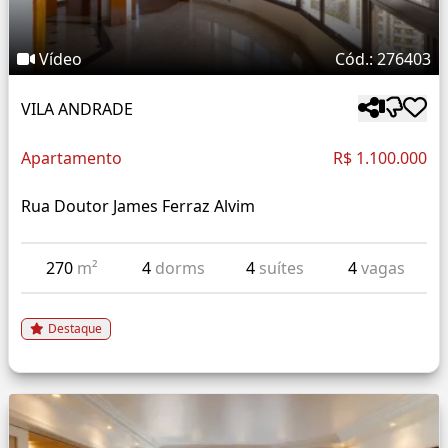
Vídeo
Cód.: 276403
VILA ANDRADE
Apartamento
R$ 1.100.000
Rua Doutor James Ferraz Alvim
270
m²
4
dorms
4
suítes
4
vagas
Destaque