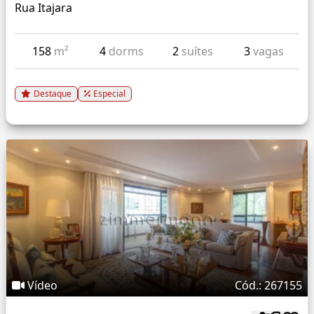
Rua Itajara
158
m²
4
dorms
2
suítes
3
vagas
Destaque
Especial
Vídeo
Cód.: 267155