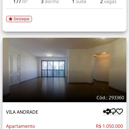
177
m²
3
dorms
1
suíte
2
vagas
Destaque
Cód.: 293360
VILA ANDRADE
Apartamento
R$ 1.050.000