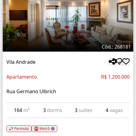
Cód.: 268181
Vila Andrade
Apartamento
R$ 1.200.000
Rua Germano Ulbrich
164
m²
3
dorms
3
suítes
4
vagas
Permuta
Metrô