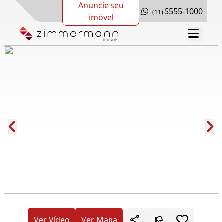
Anuncie seu
5555-1000
(11)
imóvel
Cód.: 266109
Ver Vídeo
Ver Mapa