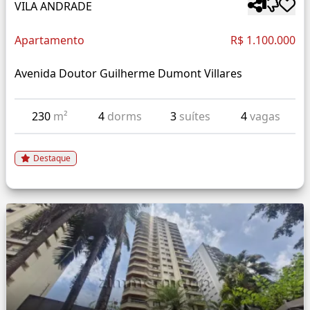
VILA ANDRADE
Apartamento
R$ 1.100.000
Avenida Doutor Guilherme Dumont Villares
230
m²
4
dorms
3
suítes
4
vagas
Destaque