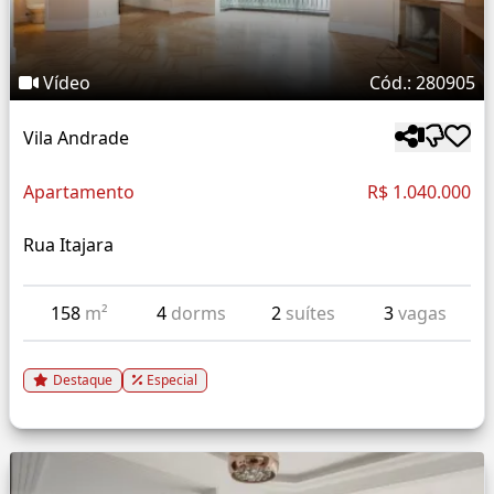
Vídeo
Cód.: 280905
Vila Andrade
Apartamento
R$ 1.040.000
Rua Itajara
158
m²
4
dorms
2
suítes
3
vagas
Destaque
Especial