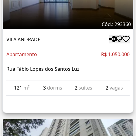
Cód.: 293360
VILA ANDRADE
Apartamento
R$ 1.050.000
Rua Fábio Lopes dos Santos Luz
121
m²
3
dorms
2
suítes
2
vagas