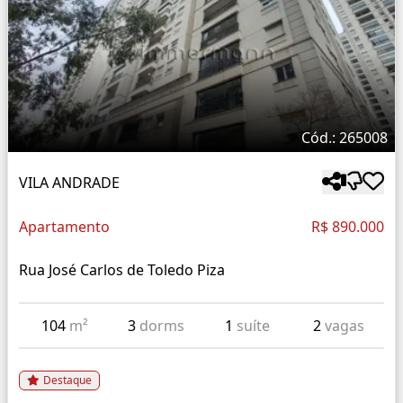
Cód.: 265008
VILA ANDRADE
Apartamento
R$ 890.000
Rua José Carlos de Toledo Piza
104
m²
3
dorms
1
suíte
2
vagas
Destaque