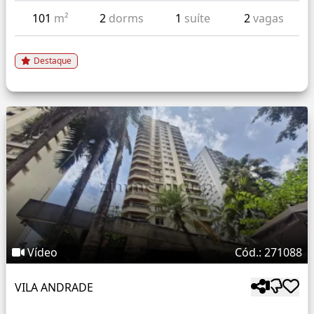
101
m²
2
dorms
1
suíte
2
vagas
Destaque
Vídeo
Cód.: 271088
VILA ANDRADE