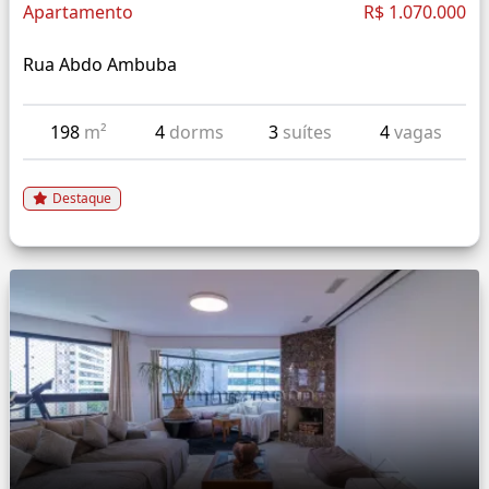
Apartamento
R$ 1.070.000
Rua Abdo Ambuba
198
m²
4
dorms
3
suítes
4
vagas
Destaque