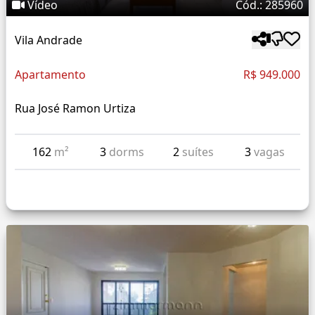
Vídeo
Cód.: 285960
Vila Andrade
Apartamento
R$ 949.000
Rua José Ramon Urtiza
162
m²
3
dorms
2
suítes
3
vagas