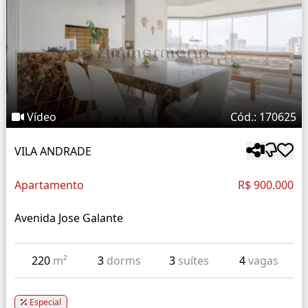
Vídeo
Cód.: 170625
VILA ANDRADE
Apartamento
R$ 900.000
Avenida Jose Galante
220
m²
3
dorms
3
suítes
4
vagas
Especial