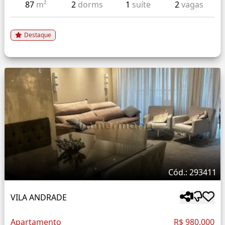
87
m²
2
dorms
1
suíte
2
vagas
Destaque
Cód.: 293411
VILA ANDRADE
Apartamento
R$ 980.000