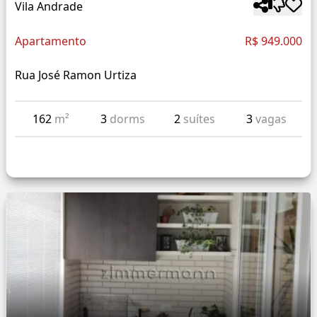
Vila Andrade
Apartamento
R$ 949.000
Rua José Ramon Urtiza
162
m²
3
dorms
2
suítes
3
vagas