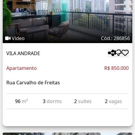
Vídeo
Cód.: 286856
VILA ANDRADE
Apartamento
R$ 850.000
Rua Carvalho de Freitas
96
m²
3
dorms
2
suítes
2
vagas