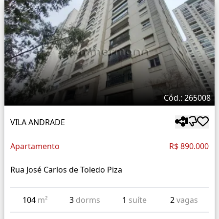
Cód.: 265008
VILA ANDRADE
Apartamento
R$ 890.000
Rua José Carlos de Toledo Piza
104
m²
3
dorms
1
suíte
2
vagas