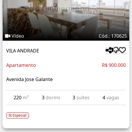
Vídeo
Cód.: 170625
VILA ANDRADE
Apartamento
R$ 900.000
Avenida Jose Galante
220
m²
3
dorms
3
suítes
4
vagas
Especial