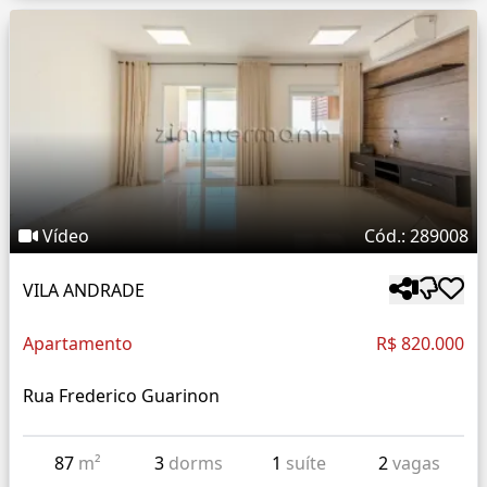
Vídeo
Cód.: 289008
VILA ANDRADE
Apartamento
R$ 820.000
Rua Frederico Guarinon
87
m²
3
dorms
1
suíte
2
vagas