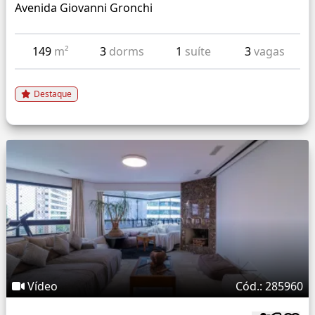
Avenida Giovanni Gronchi
149
m²
3
dorms
1
suíte
3
vagas
Destaque
Vídeo
Cód.: 285960