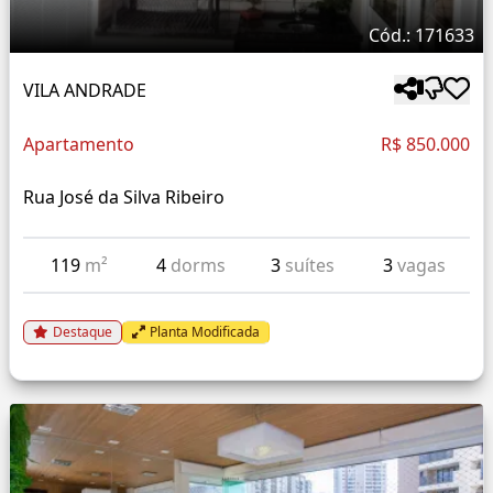
Cód.: 171633
VILA ANDRADE
Apartamento
R$ 850.000
Rua José da Silva Ribeiro
119
m²
4
dorms
3
suítes
3
vagas
Destaque
Planta Modificada