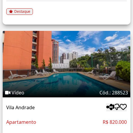
Destaque
Vídeo
Cód.: 288523
Vila Andrade
Apartamento
R$ 820.000