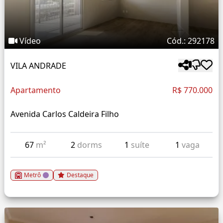
Vídeo
Cód.: 292178
VILA ANDRADE
Apartamento
R$ 770.000
Avenida Carlos Caldeira Filho
67
m²
2
dorms
1
suíte
1
vaga
Metrô
Destaque