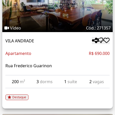
Vídeo
Cód.: 271357
VILA ANDRADE
Apartamento
R$ 690.000
Rua Frederico Guarinon
200
m²
3
dorms
1
suíte
2
vagas
Destaque