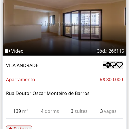
Vídeo
Cód.: 266115
VILA ANDRADE
Apartamento
R$ 800.000
Rua Doutor Oscar Monteiro de Barros
139
m²
4
dorms
3
suítes
3
vagas
Destaque