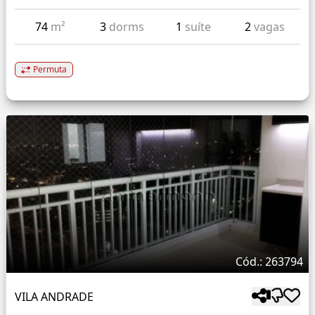
74
m²
3
dorms
1
suíte
2
vagas
Permuta
Cód.: 263794
VILA ANDRADE