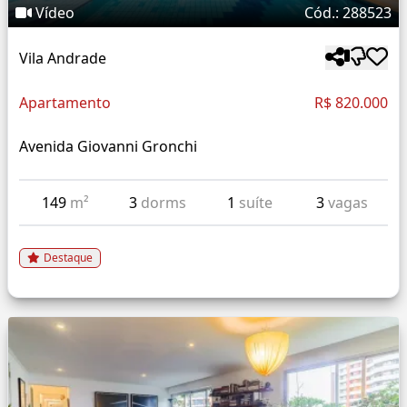
Vídeo
Cód.: 288523
Vila Andrade
Apartamento
R$ 820.000
Avenida Giovanni Gronchi
149
m²
3
dorms
1
suíte
3
vagas
Destaque