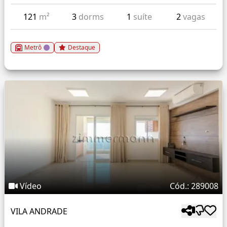
121
m²
3
dorms
1
suíte
2
vagas
Metrô
Destaque
Vídeo
Cód.: 289008
VILA ANDRADE