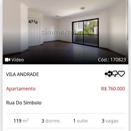
Vídeo
Cód.: 170823
VILA ANDRADE
Apartamento
R$ 760.000
Rua Do Símbolo
119
m²
3
dorms
1
suíte
3
vagas