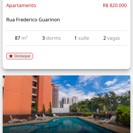
Apartamento
R$ 820.000
Rua Frederico Guarinon
87
m²
3
dorms
1
suíte
2
vagas
Destaque