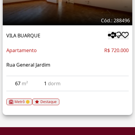
Cód.: 288496
VILA BUARQUE
Apartamento
R$ 720.000
Rua General Jardim
67
m²
1
dorm
Metrô
Destaque