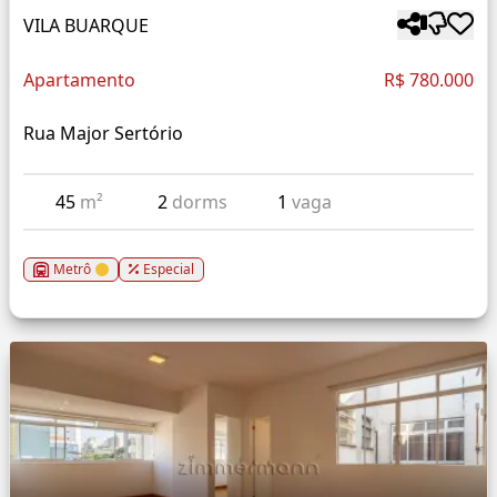
VILA BUARQUE
Apartamento
R$ 780.000
Rua Major Sertório
45
m²
2
dorms
1
vaga
Metrô
Especial