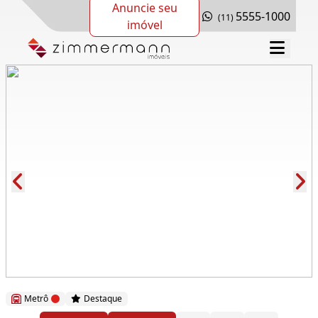
Anuncie seu
5555-1000
(11)
imóvel
Cód.: 276856
Metrô
Destaque