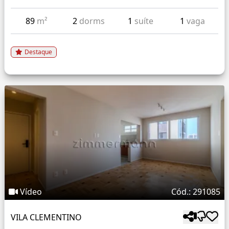
89
m²
2
dorms
1
suíte
1
vaga
Destaque
Vídeo
Cód.: 291085
VILA CLEMENTINO