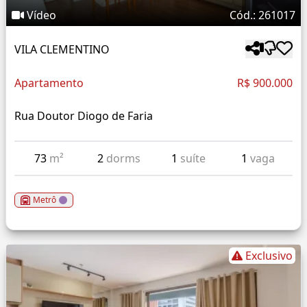
Vídeo
Cód.: 261017
VILA CLEMENTINO
Apartamento
R$ 900.000
Rua Doutor Diogo de Faria
73
m²
2
dorms
1
suíte
1
vaga
Metrô
Exclusivo