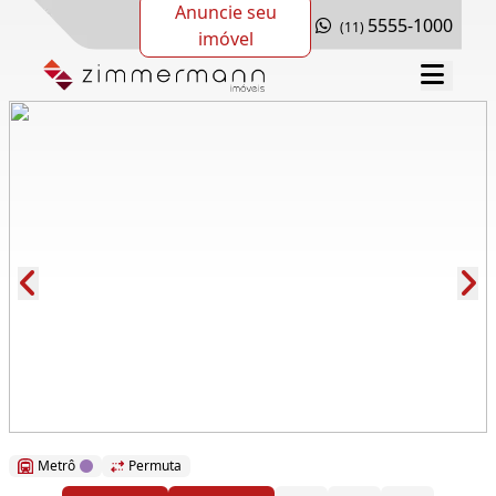
Anuncie seu
5555-1000
(11)
imóvel
Cód.: 291196
Metrô
Permuta