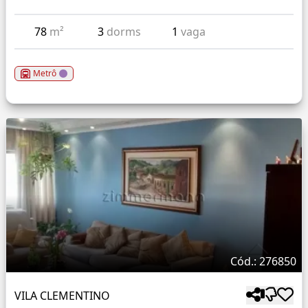
78
m²
3
dorms
1
vaga
Metrô
Cód.: 276850
VILA CLEMENTINO