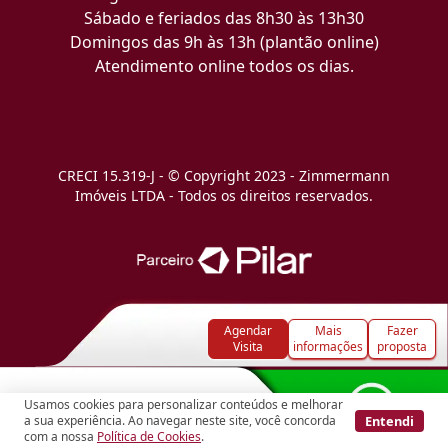
Sábado e feriados das 8h30 às 13h30
Domingos das 9h às 13h (plantão online)
Atendimento online todos os dias.
CRECI 15.319-J - © Copyright 2023 - Zimmermann
Imóveis LTDA - Todos os direitos reservados.
Agendar
Mais
Fazer
Visita
informações
proposta
Usamos cookies para personalizar conteúdos e melhorar
Entendi
a sua experiência. Ao navegar neste site, você concorda
com a nossa
Política de Cookies
.