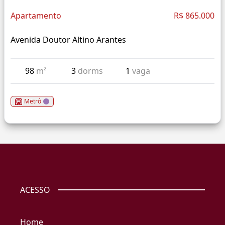
Apartamento
R$ 865.000
Avenida Doutor Altino Arantes
98
m²
3
dorms
1
vaga
Metrô
ACESSO
Home