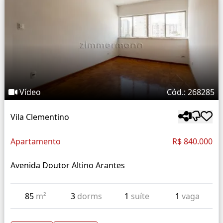
Vídeo
Cód.: 268285
Vila Clementino
Apartamento
R$ 840.000
Avenida Doutor Altino Arantes
85
m²
3
dorms
1
suíte
1
vaga