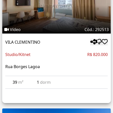
Vídeo
Cód.: 292513
VILA CLEMENTINO
Studio/Kitnet
R$ 820.000
Rua Borges Lagoa
39
m²
1
dorm