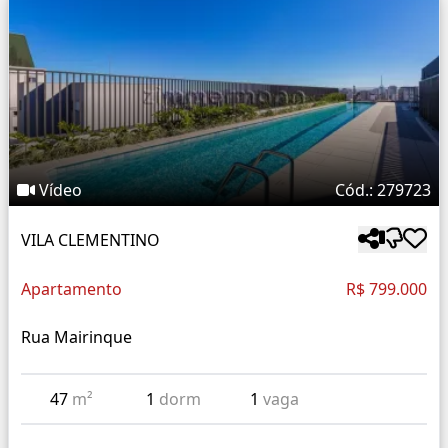
Vídeo
Cód.: 279723
VILA CLEMENTINO
Apartamento
R$ 799.000
Rua Mairinque
47
m²
1
dorm
1
vaga