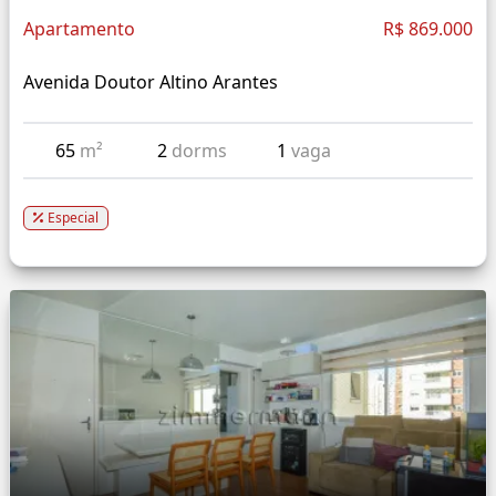
Apartamento
R$ 869.000
Avenida Doutor Altino Arantes
65
m²
2
dorms
1
vaga
Especial