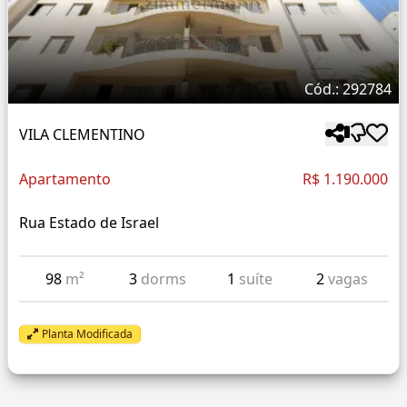
Cód.: 292784
VILA CLEMENTINO
Apartamento
R$ 1.190.000
Rua Estado de Israel
98
m²
3
dorms
1
suíte
2
vagas
Planta Modificada