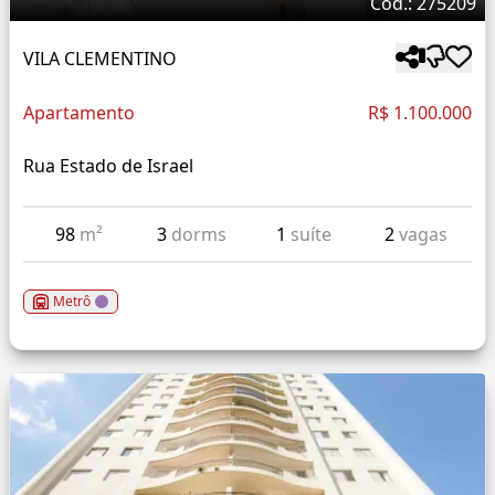
Cód.: 275209
VILA CLEMENTINO
Apartamento
R$ 1.100.000
Rua Estado de Israel
98
m²
3
dorms
1
suíte
2
vagas
Metrô