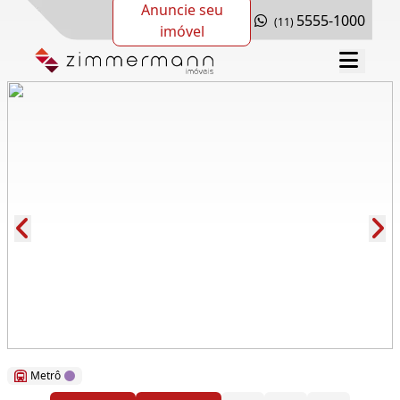
Anuncie seu
5555-1000
(11)
imóvel
Cód.: 276639
Metrô