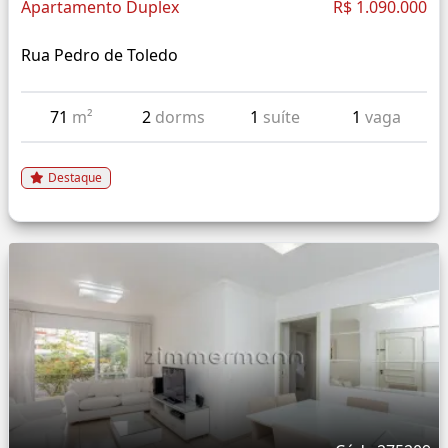
Apartamento Duplex
R$ 1.090.000
Rua Pedro de Toledo
71
m²
2
dorms
1
suíte
1
vaga
Destaque