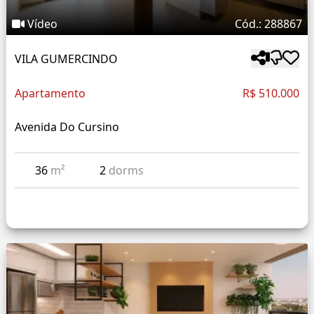
Vídeo
Cód.: 288867
VILA GUMERCINDO
Apartamento
R$ 510.000
Avenida Do Cursino
36
m²
2
dorms