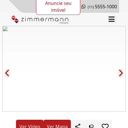
Anuncie seu
5555-1000
(11)
imóvel
Cód.: 277147
Ver Vídeo
Ver Mapa