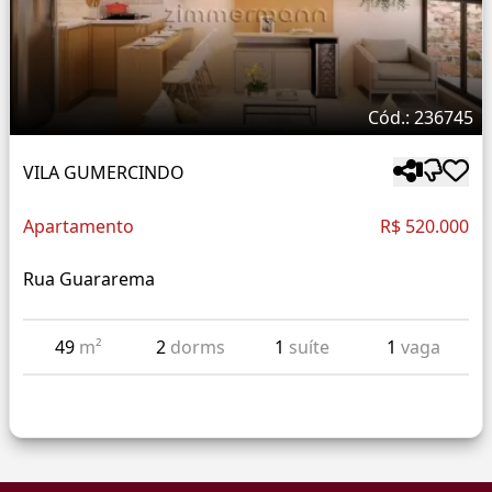
Cód.: 236745
VILA GUMERCINDO
Apartamento
R$ 520.000
Rua Guararema
49
m²
2
dorms
1
suíte
1
vaga