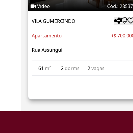
Vídeo
Cód.: 2853
VILA GUMERCINDO
Apartamento
R$ 700.00
Rua Assungui
61
m²
2
dorms
2
vagas