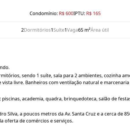
Condomínio:
R$ 600
IPTU:
R$ 165
2
Dormitórios
1
Suíte
1
Vaga
65 m²
Área útil
indo.
rmitórios, sendo 1 suíte, sala para 2 ambientes, cozinha 
 vista livre. Banheiros com ventilação natural e marcenari
piscinas, academia, quadra, brinquedoteca, salão de festa
dro Silva, a poucos metros da Av. Santa Cruz e a cerca de 
la oferta de comércios e serviços.