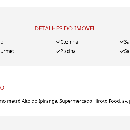
DETALHES DO IMÓVEL
ço
Cozinha
Sa
ourmet
Piscina
Sa
IO
ximo metrô Alto do Ipiranga, Supermercado Hiroto Food, av.