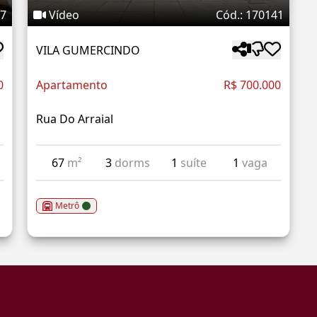
77
Vídeo
Cód.: 170141
VILA GUMERCINDO
0
Apartamento
R$ 700.000
Rua Do Arraial
67
m²
3
dorms
1
suíte
1
vaga
Metrô