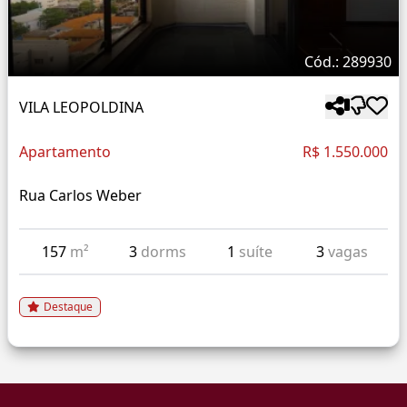
Cód.: 289930
VILA LEOPOLDINA
Apartamento
R$ 1.550.000
Rua Carlos Weber
157
m²
3
dorms
1
suíte
3
vagas
Destaque