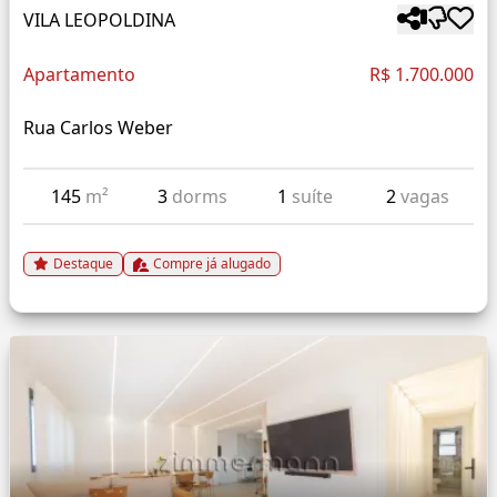
VILA LEOPOLDINA
Apartamento
R$ 1.700.000
Rua Carlos Weber
145
m²
3
dorms
1
suíte
2
vagas
Destaque
Compre já alugado