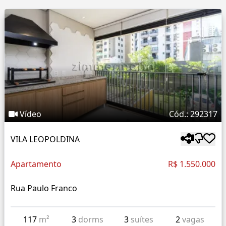
Vídeo
Cód.: 292317
VILA LEOPOLDINA
Apartamento
R$ 1.550.000
Rua Paulo Franco
117
m²
3
dorms
3
suítes
2
vagas