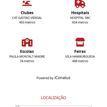
Clubes
Hospitais
CAT GASTAO VIDIGAL
HOSPITAL SBC
493 metros
654 metros
Escolas
Feiras
PAULA MONTALT MADRE
VILA HAMBURGUESA
74 metros
408 metros
iConatus
Powered by
LOCALIZAÇÃO