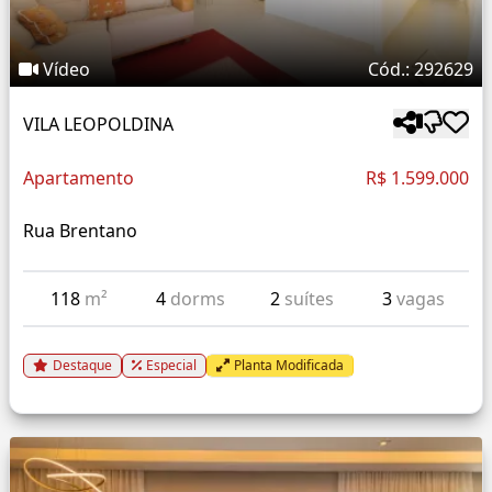
Vídeo
Cód.: 292629
VILA LEOPOLDINA
Apartamento
R$ 1.599.000
Rua Brentano
118
m²
4
dorms
2
suítes
3
vagas
Destaque
Especial
Planta Modificada