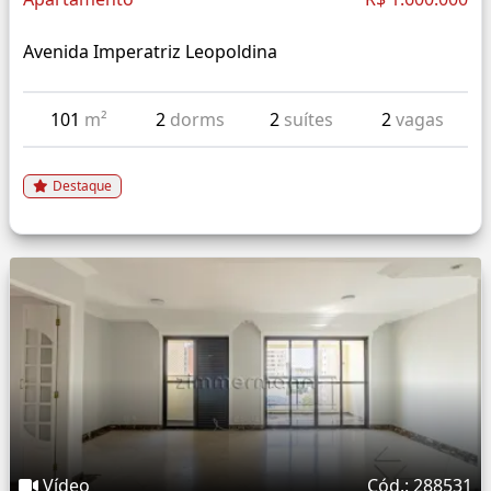
Avenida Imperatriz Leopoldina
101
m²
2
dorms
2
suítes
2
vagas
Destaque
Vídeo
Cód.: 288531