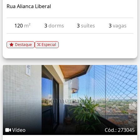
Rua Alianca Liberal
120
m²
3
dorms
3
suítes
3
vagas
Destaque
Especial
Vídeo
Cód.: 273045