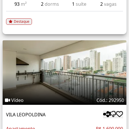
93
m²
2
dorms
1
suíte
2
vagas
Destaque
Vídeo
Cód.: 292950
VILA LEOPOLDINA
Apartamento
R$ 1.600.000