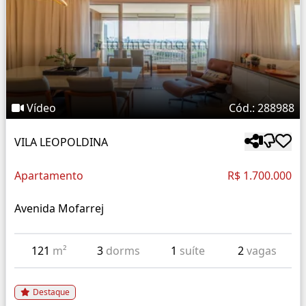
Vídeo
Cód.: 288988
VILA LEOPOLDINA
Apartamento
R$ 1.700.000
Avenida Mofarrej
121
m²
3
dorms
1
suíte
2
vagas
Destaque