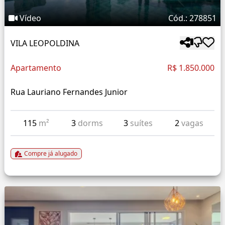
Vídeo
Cód.: 278851
VILA LEOPOLDINA
Apartamento
R$ 1.850.000
Rua Lauriano Fernandes Junior
115
m²
3
dorms
3
suítes
2
vagas
Compre já alugado