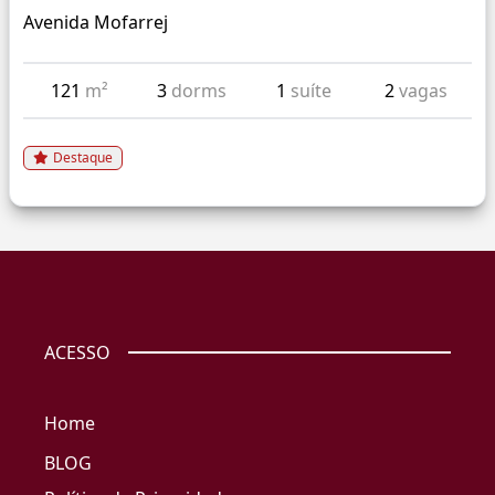
Avenida Mofarrej
121
m²
3
dorms
1
suíte
2
vagas
Destaque
ACESSO
Home
BLOG