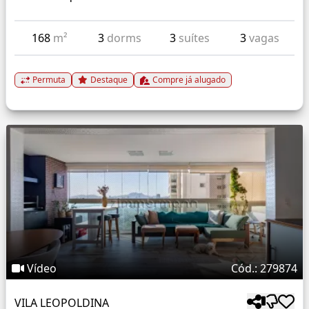
168
m²
3
dorms
3
suítes
3
vagas
Permuta
Destaque
Compre já alugado
Vídeo
Cód.: 279874
VILA LEOPOLDINA