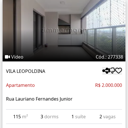
Vídeo
Cód.: 277338
VILA LEOPOLDINA
Apartamento
R$ 2.000.000
Rua Lauriano Fernandes Junior
115
m²
3
dorms
1
suíte
2
vagas