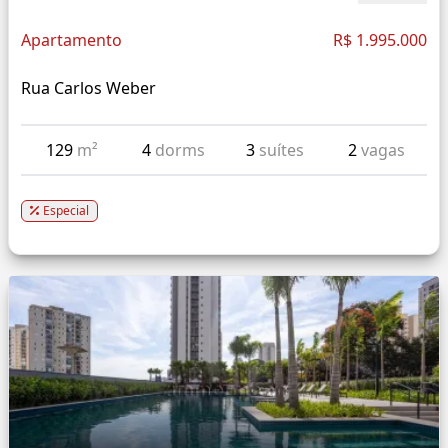
Apartamento
R$ 1.995.000
Rua Carlos Weber
129
m²
4
dorms
3
suítes
2
vagas
Especial