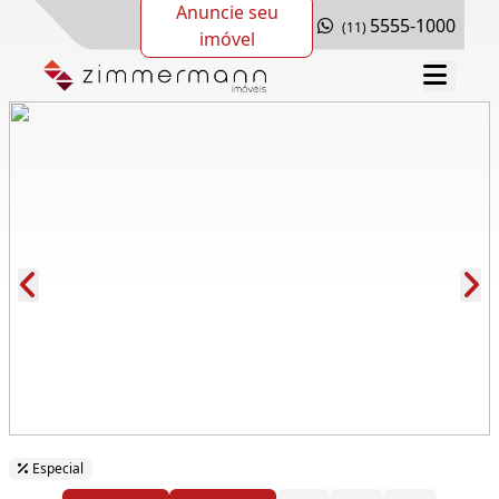
Anuncie seu
5555-1000
(11)
imóvel
Cód.: 277090
Especial