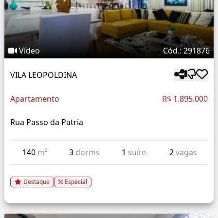
Vídeo
Cód.: 291876
VILA LEOPOLDINA
Apartamento
R$ 1.895.000
Rua Passo da Patria
140
m²
3
dorms
1
suíte
2
vagas
Destaque
Especial