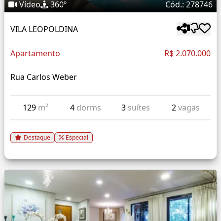
Vídeo
360º
Cód.: 278746
VILA LEOPOLDINA
Apartamento
R$ 2.070.000
Rua Carlos Weber
129
m²
4
dorms
3
suítes
2
vagas
Destaque
Especial