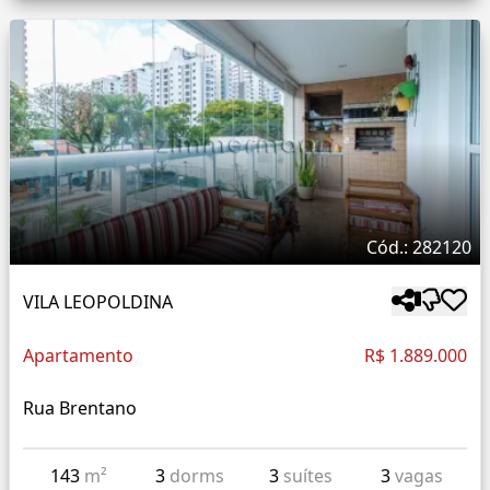
Cód.: 282120
VILA LEOPOLDINA
Apartamento
R$ 1.889.000
Rua Brentano
143
m²
3
dorms
3
suítes
3
vagas