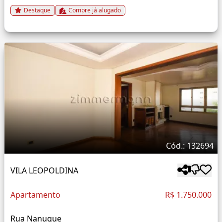
Destaque
Compre já alugado
Cód.: 132694
VILA LEOPOLDINA
Apartamento
R$ 1.750.000
Rua Nanuque