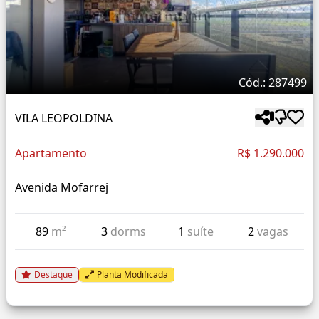
Cód.: 287499
VILA LEOPOLDINA
Apartamento
R$ 1.290.000
Avenida Mofarrej
89
m²
3
dorms
1
suíte
2
vagas
Destaque
Planta Modificada