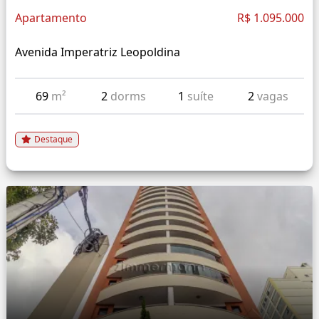
Apartamento
R$ 1.095.000
Avenida Imperatriz Leopoldina
69
m²
2
dorms
1
suíte
2
vagas
Destaque