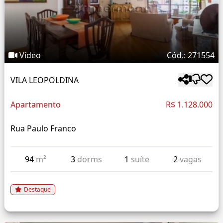
Vídeo
Cód.: 271554
VILA LEOPOLDINA
Apartamento
R$ 1.128.000
Rua Paulo Franco
94
m²
3
dorms
1
suíte
2
vagas
Destaque