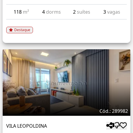
118
m²
4
dorms
2
suítes
3
vagas
Destaque
Cód.: 289982
VILA LEOPOLDINA