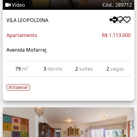
Vídeo
Cód.: 289712
VILA LEOPOLDINA
Apartamento
R$ 1.113.000
Avenida Mofarrej
79
m²
3
dorms
2
suítes
2
vagas
Especial