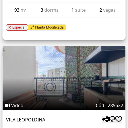
93
m²
3
dorms
1
suíte
2
vagas
Especial
Planta Modificada
Vídeo
Cód.: 285622
VILA LEOPOLDINA