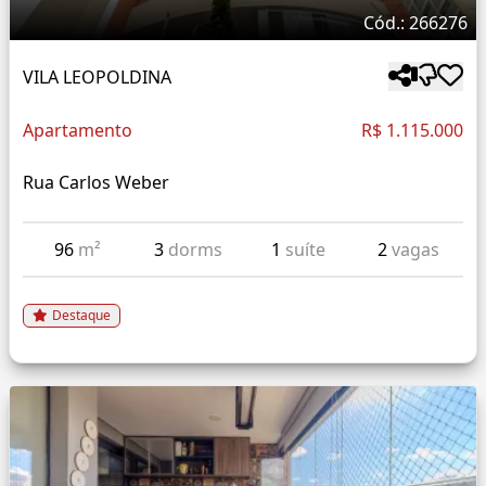
Cód.: 266276
VILA LEOPOLDINA
Apartamento
R$ 1.115.000
Rua Carlos Weber
96
m²
3
dorms
1
suíte
2
vagas
Destaque