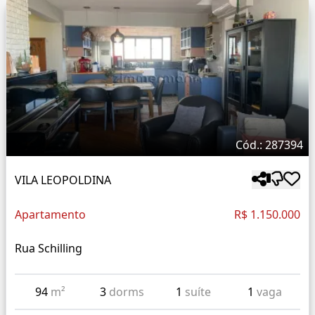
Cód.: 287394
VILA LEOPOLDINA
Apartamento
R$ 1.150.000
Rua Schilling
94
m²
3
dorms
1
suíte
1
vaga