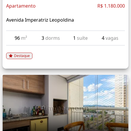
Apartamento
R$ 1.180.000
Avenida Imperatriz Leopoldina
96
m²
3
dorms
1
suíte
4
vagas
Destaque