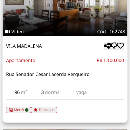
Vídeo
Cód.: 162748
VILA MADALENA
Apartamento
R$ 1.100.000
Rua Senador Cesar Lacerda Vergueiro
96
m²
3
dorms
1
vaga
Metrô
Destaque