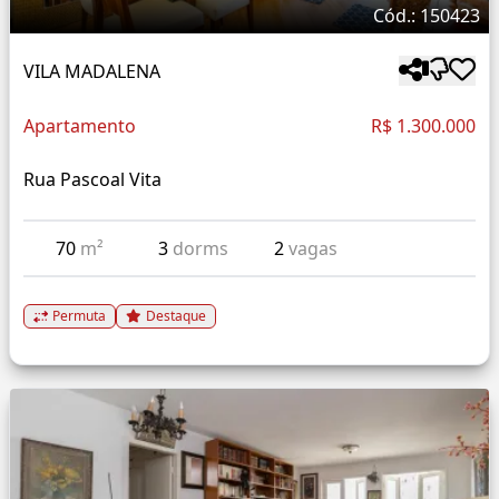
Cód.: 150423
VILA MADALENA
Apartamento
R$ 1.300.000
Rua Pascoal Vita
70
m²
3
dorms
2
vagas
Permuta
Destaque