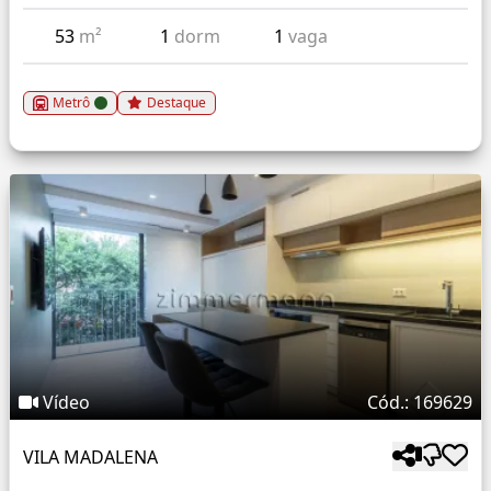
53
m²
1
dorm
1
vaga
Metrô
Destaque
Vídeo
Cód.: 169629
VILA MADALENA