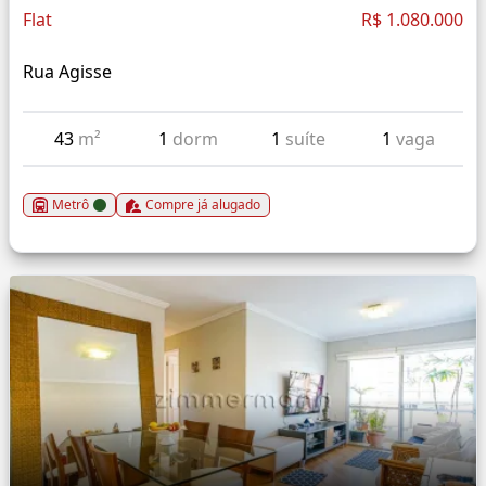
Flat
R$ 1.080.000
Rua Agisse
43
m²
1
dorm
1
suíte
1
vaga
Metrô
Compre já alugado