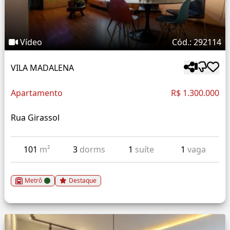
Vídeo
Cód.: 292114
VILA MADALENA
Apartamento
R$ 1.300.000
Rua Girassol
101
m²
3
dorms
1
suíte
1
vaga
Metrô
Destaque