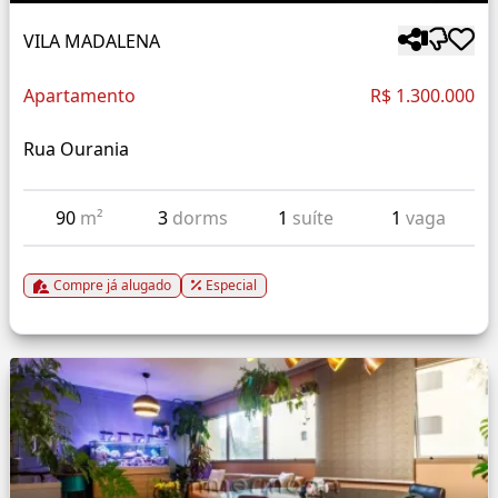
VILA MADALENA
Apartamento
R$ 1.300.000
Rua Ourania
90
m²
3
dorms
1
suíte
1
vaga
Compre já alugado
Especial