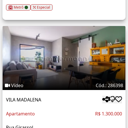
Metrô
Especial
Vídeo
Cód.: 286398
VILA MADALENA
Apartamento
R$ 1.300.000
Rua Girassol