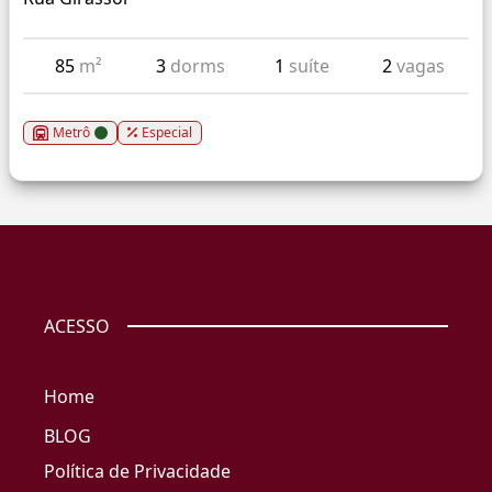
85
m²
3
dorms
1
suíte
2
vagas
Metrô
Especial
ACESSO
Home
BLOG
Política de Privacidade