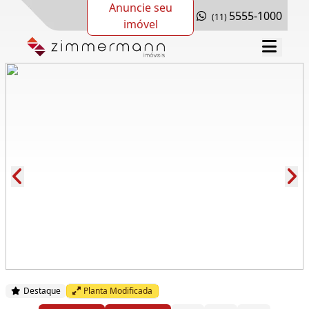
Anuncie seu
5555-1000
(11)
imóvel
Cód.: 276998
Destaque
Planta Modificada