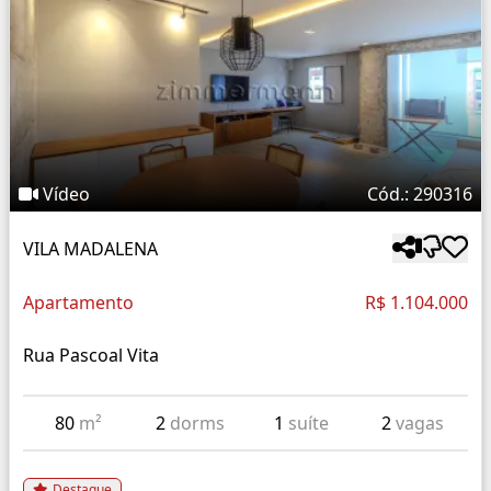
Vídeo
Cód.: 290316
VILA MADALENA
Apartamento
R$ 1.104.000
Rua Pascoal Vita
80
m²
2
dorms
1
suíte
2
vagas
Destaque