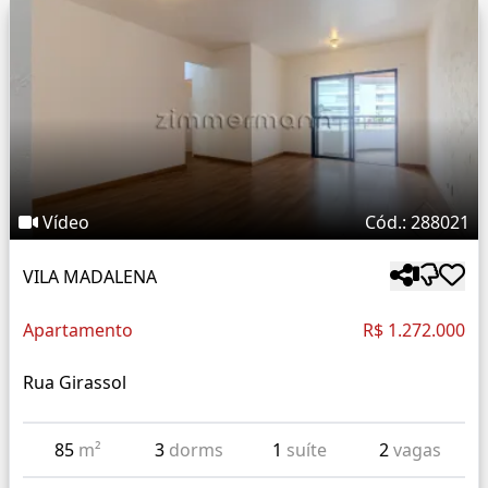
Vídeo
Cód.: 288021
VILA MADALENA
Apartamento
R$ 1.272.000
Rua Girassol
85
m²
3
dorms
1
suíte
2
vagas