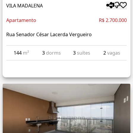
VILA MADALENA
Apartamento
R$ 2.700.000
Rua Senador César Lacerda Vergueiro
144
m²
3
dorms
3
suítes
2
vagas