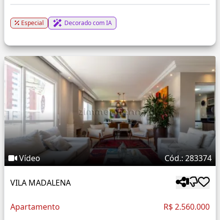
Especial
Decorado com IA
Vídeo
Cód.: 283374
VILA MADALENA
Apartamento
R$ 2.560.000