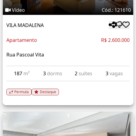
Vídeo
Cód.: 121610
VILA MADALENA
Apartamento
R$ 2.600.000
Rua Pascoal Vita
187
m²
3
dorms
2
suítes
3
vagas
Permuta
Destaque