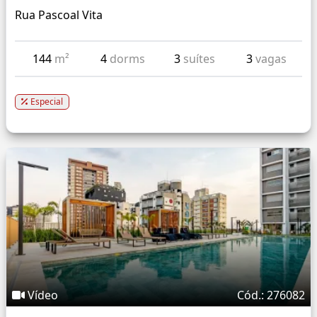
Rua Pascoal Vita
144
m²
4
dorms
3
suítes
3
vagas
Especial
Vídeo
Cód.: 276082