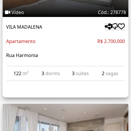
Vídeo
Cód.: 278778
VILA MADALENA
Apartamento
R$ 2.700.000
Rua Harmonia
122
m²
3
dorms
3
suítes
2
vagas