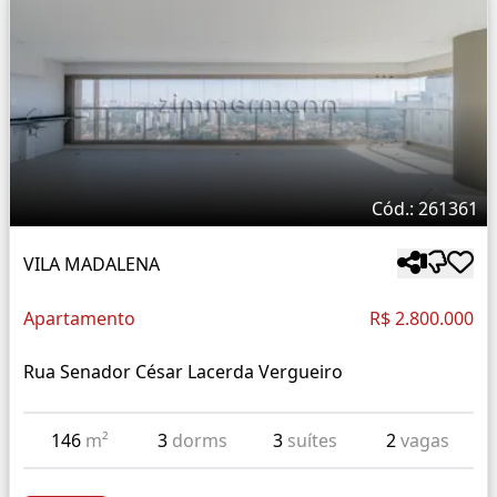
Cód.: 261361
VILA MADALENA
Apartamento
R$ 2.800.000
Rua Senador César Lacerda Vergueiro
146
m²
3
dorms
3
suítes
2
vagas