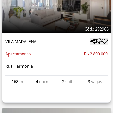
Cód.: 292986
VILA MADALENA
Apartamento
R$ 2.800.000
Rua Harmonia
168
m²
4
dorms
2
suítes
3
vagas