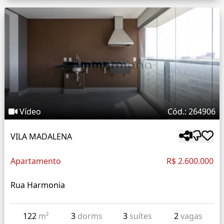
Vídeo
Cód.: 264906
VILA MADALENA
Apartamento
R$ 2.600.000
Rua Harmonia
122
m²
3
dorms
3
suítes
2
vagas