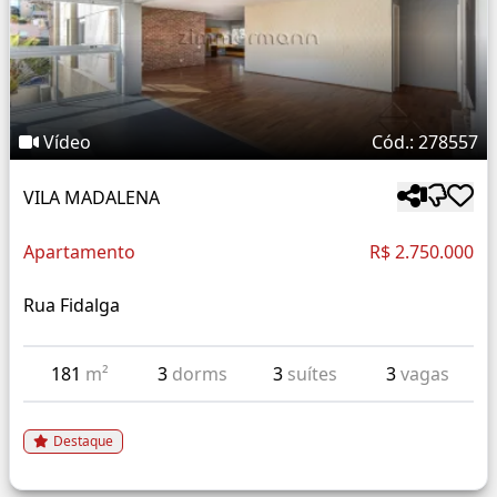
Vídeo
Cód.: 278557
VILA MADALENA
Apartamento
R$ 2.750.000
Rua Fidalga
181
m²
3
dorms
3
suítes
3
vagas
Destaque