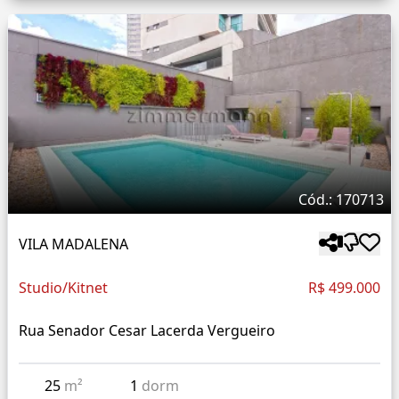
Cód.: 170713
VILA MADALENA
Studio/Kitnet
R$ 499.000
Rua Senador Cesar Lacerda Vergueiro
25
m²
1
dorm