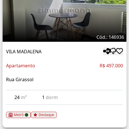
Cód.: 146936
VILA MADALENA
Apartamento
R$ 497.000
Rua Girassol
24
m²
1
dorm
Metrô
Destaque