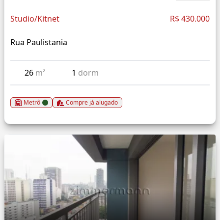
Studio/Kitnet
R$ 430.000
Rua Paulistania
26
m²
1
dorm
Metrô
Compre já alugado