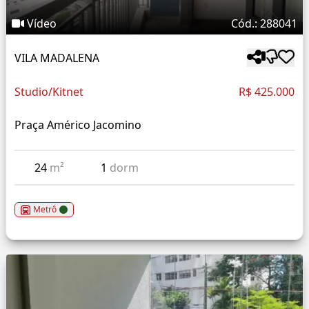
Vídeo
Cód.: 288041
VILA MADALENA
Studio/Kitnet
R$ 425.000
Praça Américo Jacomino
24
m²
1
dorm
Metrô