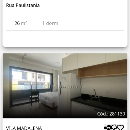
Rua Paulistania
26
m²
1
dorm
Cód.: 281130
VILA MADALENA