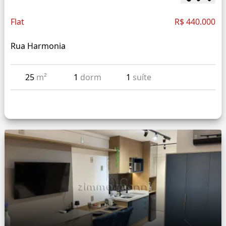
Flat
R$ 440.000
Rua Harmonia
25
m²
1
dorm
1
suíte