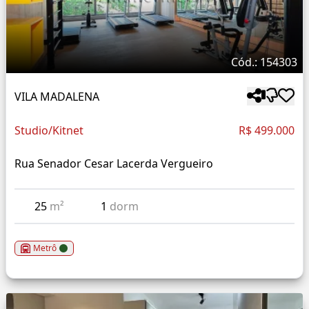
Cód.: 154303
VILA MADALENA
Studio/Kitnet
R$ 499.000
Rua Senador Cesar Lacerda Vergueiro
25
m²
1
dorm
Metrô