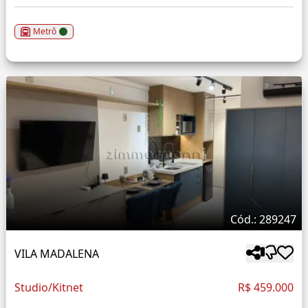
Metrô
Cód.: 289247
VILA MADALENA
Studio/Kitnet
R$ 459.000