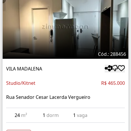
Cód.: 288456
VILA MADALENA
Studio/Kitnet
R$ 465.000
Rua Senador Cesar Lacerda Vergueiro
24
m²
1
dorm
1
vaga