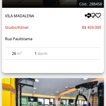
Cód.: 288458
VILA MADALENA
Studio/Kitnet
R$ 459.000
Rua Paulistania
26
m²
1
dorm