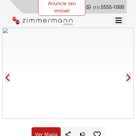
Anuncie seu
5555-1000
(11)
imóvel
Cód.: 278890
Ver Mapa