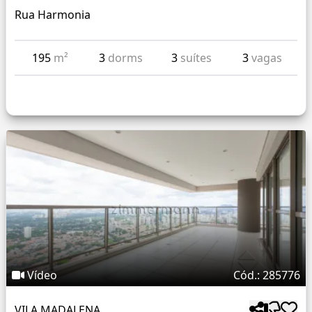
Rua Harmonia
195
m²
3
dorms
3
suítes
3
vagas
Vídeo
Cód.: 285776
VILA MADALENA