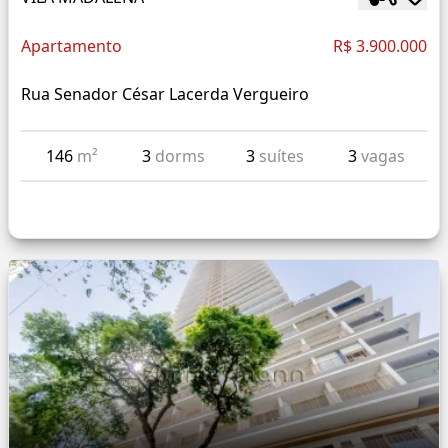
Apartamento
R$ 3.900.000
Rua Senador César Lacerda Vergueiro
146
m²
3
dorms
3
suítes
3
vagas