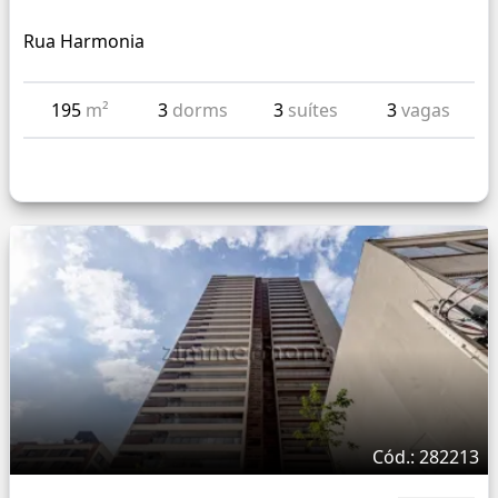
Rua Harmonia
195
m²
3
dorms
3
suítes
3
vagas
Cód.: 282213