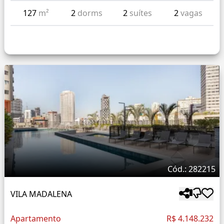
127
m²
2
dorms
2
suítes
2
vagas
Cód.: 282215
VILA MADALENA
Apartamento
R$ 4.148.232