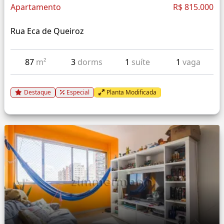
Apartamento
R$ 815.000
Rua Eca de Queiroz
87
m²
3
dorms
1
suíte
1
vaga
Destaque
Especial
Planta Modificada