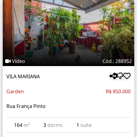
Vídeo
Cód.: 288952
VILA MARIANA
Garden
R$ 850.000
Rua França Pinto
164
m²
3
dorms
1
suíte