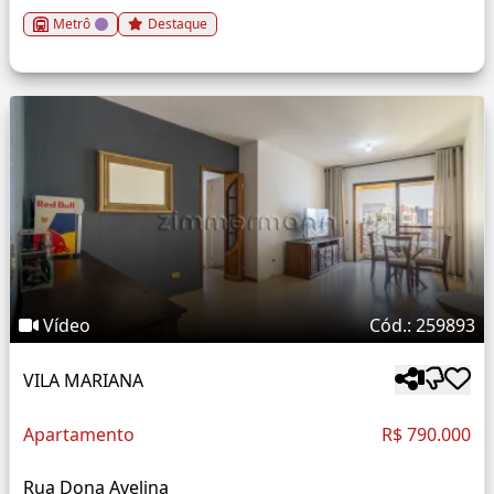
Metrô
Destaque
Vídeo
Cód.: 259893
VILA MARIANA
Apartamento
R$ 790.000
Rua Dona Avelina