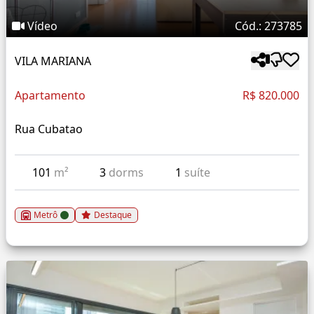
Vídeo
Cód.: 273785
VILA MARIANA
Apartamento
R$ 820.000
Rua Cubatao
101
m²
3
dorms
1
suíte
Metrô
Destaque