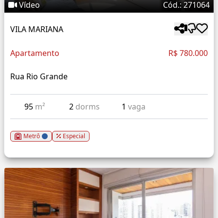
Vídeo
Cód.: 271064
VILA MARIANA
Apartamento
R$ 780.000
Rua Rio Grande
95
m²
2
dorms
1
vaga
Metrô
Especial