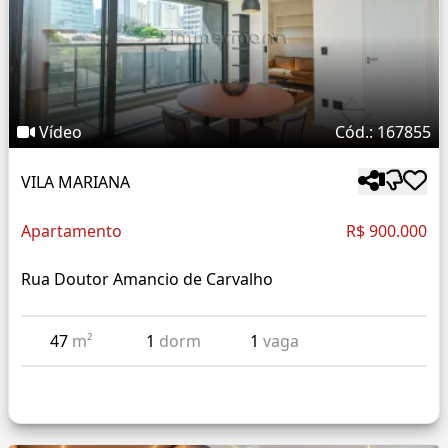
Vídeo
Cód.: 167855
VILA MARIANA
Apartamento
R$ 900.000
Rua Doutor Amancio de Carvalho
47
m²
1
dorm
1
vaga