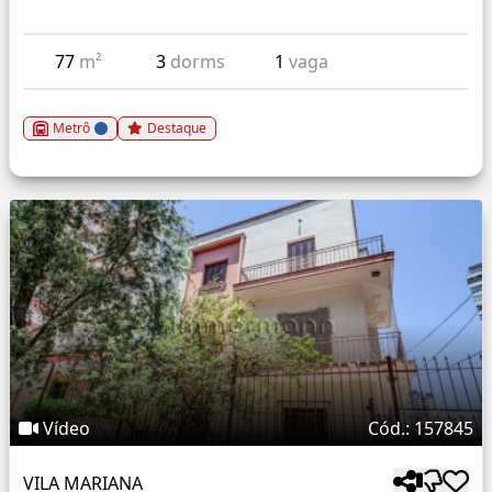
77
m²
3
dorms
1
vaga
Metrô
Destaque
Vídeo
Cód.: 157845
VILA MARIANA