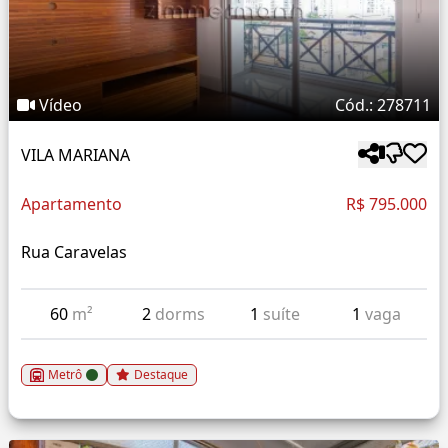
Vídeo
Cód.: 278711
VILA MARIANA
Apartamento
R$ 795.000
Rua Caravelas
60
m²
2
dorms
1
suíte
1
vaga
Metrô
Destaque