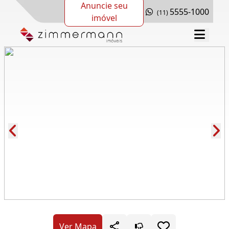
Anuncie seu
5555-1000
(11)
imóvel
Cód.: 278958
Ver Mapa