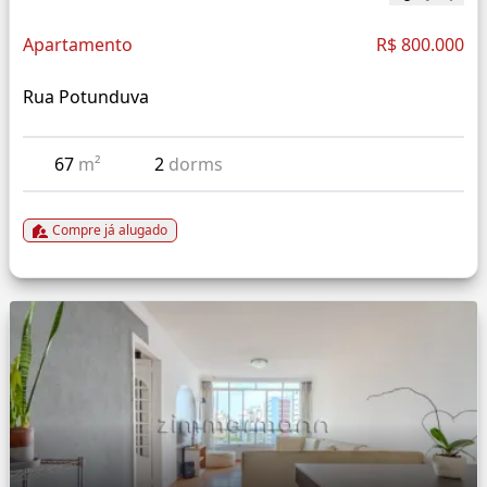
Apartamento
R$ 800.000
Rua Potunduva
67
m²
2
dorms
Compre já alugado