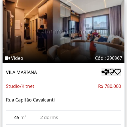
Vídeo
Cód.: 290967
VILA MARIANA
Studio/Kitnet
R$ 780.000
Rua Capitão Cavalcanti
45
m²
2
dorms