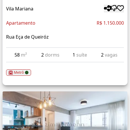
Vila Mariana
Apartamento
R$ 1.150.000
Rua Eça de Queiróz
58
m²
2
dorms
1
suíte
2
vagas
Metrô