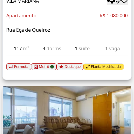
VILA MARIANA
Apartamento
R$ 1.080.000
Rua Eça de Queiroz
117
m²
3
dorms
1
suíte
1
vaga
Permuta
Metrô
Destaque
Planta Modificada