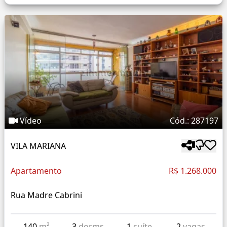
Vídeo
Cód.: 287197
VILA MARIANA
Apartamento
R$ 1.268.000
Rua Madre Cabrini
140
m²
3
dorms
1
suíte
2
vagas