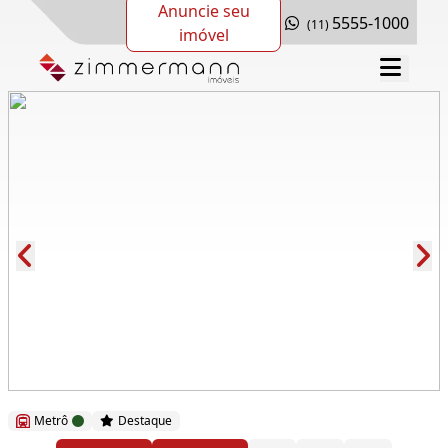
Anuncie seu
5555-1000
(11)
imóvel
Cód.: 168872
Metrô
Destaque