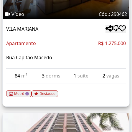
Vídeo
Cód.: 290462
VILA MARIANA
Apartamento
R$ 1.275.000
Rua Capitao Macedo
84
m²
3
dorms
1
suíte
2
vagas
Metrô
Destaque