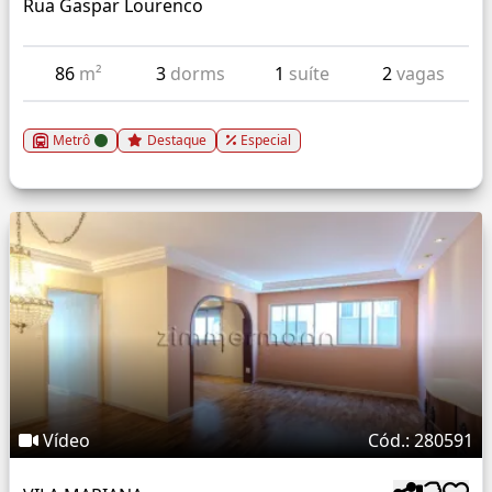
Rua Gaspar Lourenco
86
m²
3
dorms
1
suíte
2
vagas
Metrô
Destaque
Especial
Vídeo
Cód.: 280591