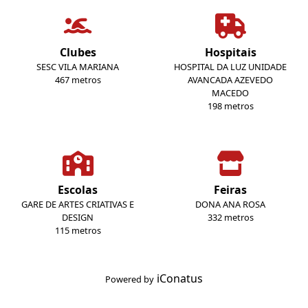
Clubes
Hospitais
SESC VILA MARIANA
HOSPITAL DA LUZ UNIDADE
467 metros
AVANCADA AZEVEDO
MACEDO
198 metros
Escolas
Feiras
GARE DE ARTES CRIATIVAS E
DONA ANA ROSA
DESIGN
332 metros
115 metros
iConatus
Powered by