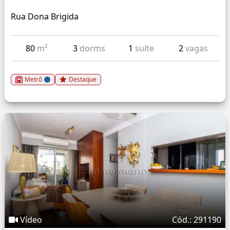
Rua Dona Brigida
80
m²
3
dorms
1
suíte
2
vagas
Metrô
Destaque
Vídeo
Cód.: 291190