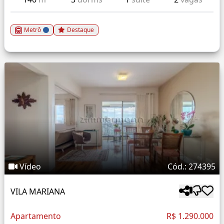
Metrô
Destaque
Vídeo
Cód.: 274395
VILA MARIANA
Apartamento
R$ 1.290.000