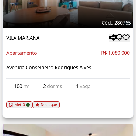
Cód.: 280765
VILA MARIANA
Apartamento
R$ 1.080.000
Avenida Conselheiro Rodrigues Alves
100
m²
2
dorms
1
vaga
Metrô
Destaque