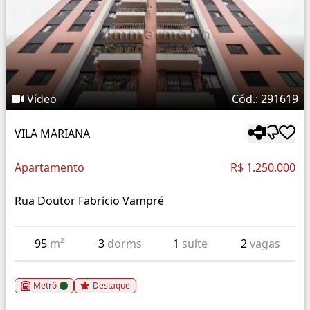
Vídeo
Cód.: 291619
VILA MARIANA
Apartamento
R$ 1.250.000
Rua Doutor Fabrício Vampré
95
m²
3
dorms
1
suíte
2
vagas
Metrô
Destaque