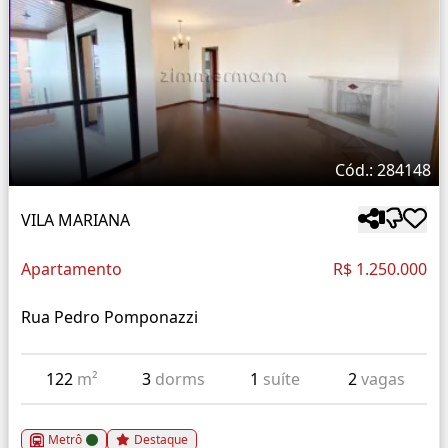
Cód.: 284148
VILA MARIANA
Apartamento
R$ 1.250.000
Rua Pedro Pomponazzi
122
m²
3
dorms
1
suíte
2
vagas
Metrô
Destaque