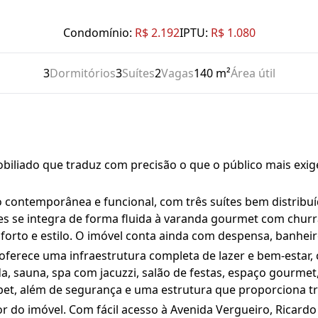
Condomínio:
R$ 2.192
IPTU:
R$ 1.080
3
Dormitórios
3
Suítes
2
Vagas
140 m²
Área útil
liado que traduz com precisão o que o público mais exige
contemporânea e funcional, com três suítes bem distribuí
tes se integra de forma fluida à varanda gourmet com chur
forto e estilo. O imóvel conta ainda com despensa, banhei
erece uma infraestrutura completa de lazer e bem-estar, 
, sauna, spa com jacuzzi, salão de festas, espaço gourmet,
et, além de segurança e uma estrutura que proporciona tra
or do imóvel. Com fácil acesso à Avenida Vergueiro, Ricardo J