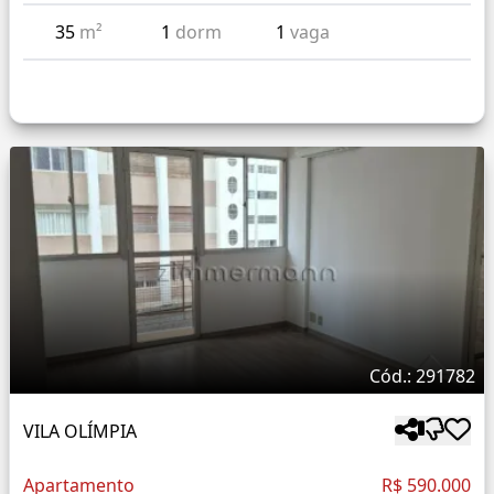
35
m²
1
dorm
1
vaga
Cód.: 291782
VILA OLÍMPIA
Apartamento
R$ 590.000