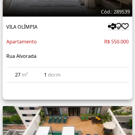
Cód.: 289539
VILA OLÍMPIA
Apartamento
R$ 550.000
Rua Alvorada
27
m²
1
dorm