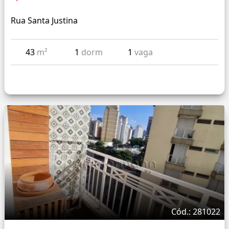
Rua Santa Justina
43
m²
1
dorm
1
vaga
Cód.: 281022