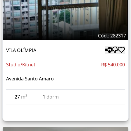
Cód.: 282317
VILA OLÍMPIA
Studio/Kitnet
R$ 540.000
Avenida Santo Amaro
27
m²
1
dorm