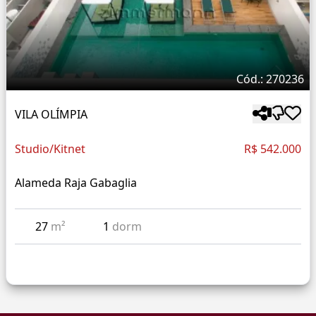
Cód.: 270236
VILA OLÍMPIA
Studio/Kitnet
R$ 542.000
Alameda Raja Gabaglia
27
m²
1
dorm