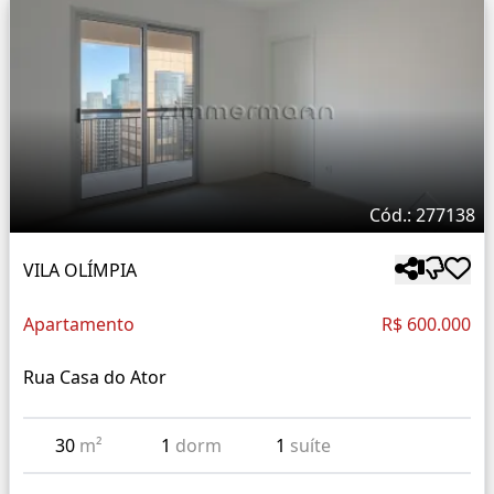
Cód.: 277138
VILA OLÍMPIA
Apartamento
R$ 600.000
Rua Casa do Ator
30
m²
1
dorm
1
suíte