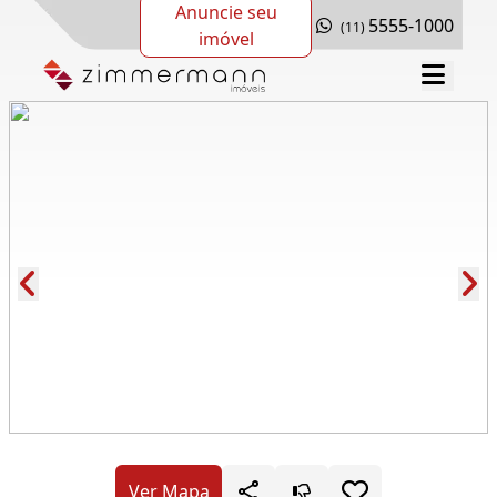
Anuncie seu
5555-1000
(11)
imóvel
Cód.: 163504
Ver Mapa