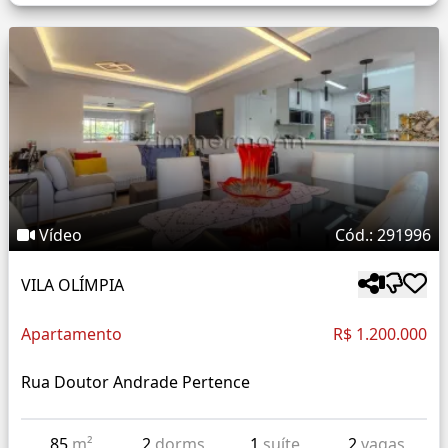
Vídeo
Cód.: 291996
VILA OLÍMPIA
Apartamento
R$ 1.200.000
Rua Doutor Andrade Pertence
85
m²
2
dorms
1
suíte
2
vagas