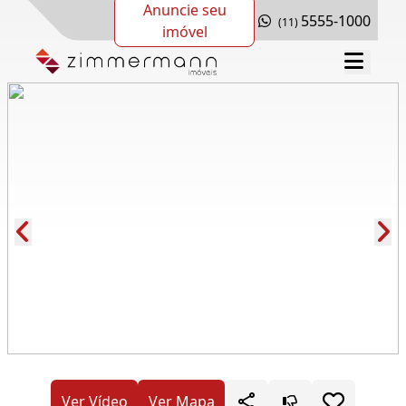
Anuncie seu
5555-1000
(11)
imóvel
Cód.: 263135
Ver Vídeo
Ver Mapa