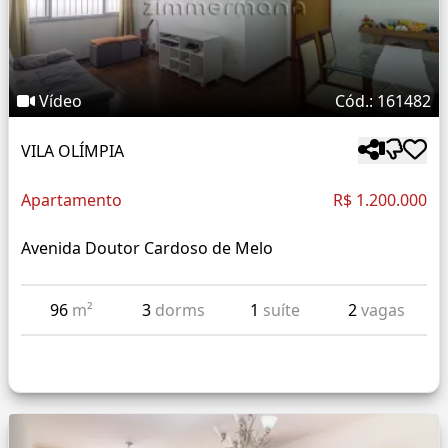
Vídeo
Cód.: 161482
VILA OLÍMPIA
Apartamento
R$ 1.200.000
Avenida Doutor Cardoso de Melo
96
m²
3
dorms
1
suíte
2
vagas