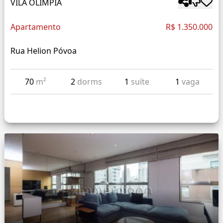
VILA OLÍMPIA
Apartamento
R$ 1.350.000
Rua Helion Póvoa
70
m²
2
dorms
1
suíte
1
vaga