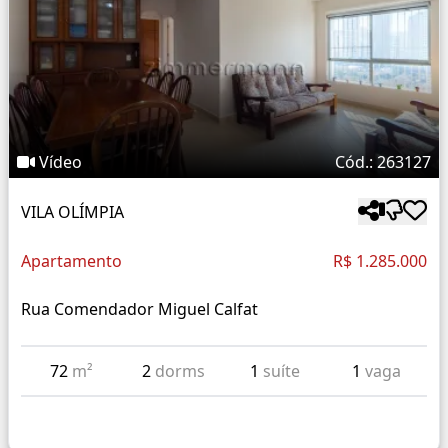
Vídeo
Cód.: 263127
VILA OLÍMPIA
Apartamento
R$ 1.285.000
Rua Comendador Miguel Calfat
72
m²
2
dorms
1
suíte
1
vaga