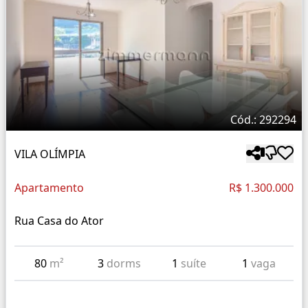
Cód.: 292294
VILA OLÍMPIA
Apartamento
R$ 1.300.000
Rua Casa do Ator
80
m²
3
dorms
1
suíte
1
vaga