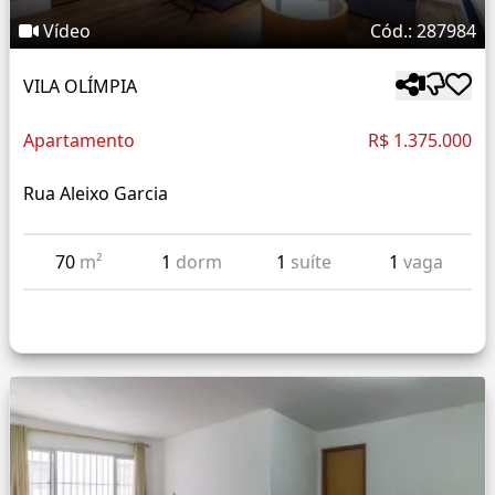
Vídeo
Cód.: 287984
VILA OLÍMPIA
Apartamento
R$ 1.375.000
Rua Aleixo Garcia
70
m²
1
dorm
1
suíte
1
vaga