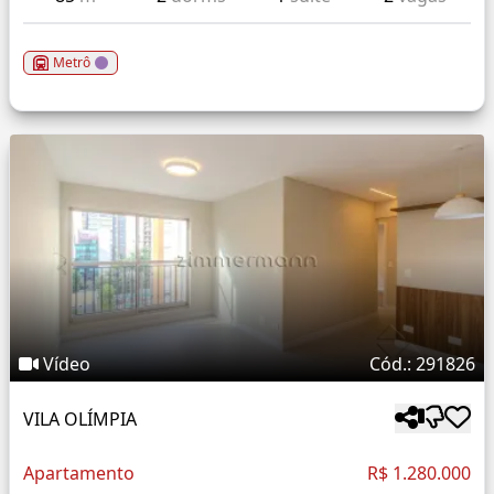
Metrô
Vídeo
Cód.: 291826
VILA OLÍMPIA
Apartamento
R$ 1.280.000