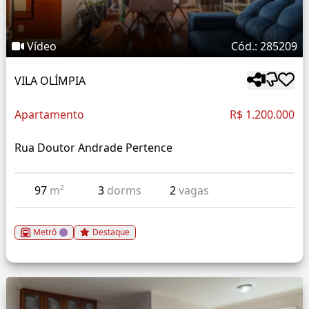
Vídeo
Cód.: 285209
VILA OLÍMPIA
Apartamento
R$ 1.200.000
Rua Doutor Andrade Pertence
97
m²
3
dorms
2
vagas
Metrô
Destaque