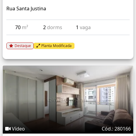
Rua Santa Justina
70
m²
2
dorms
1
vaga
Destaque
Planta Modificada
Vídeo
Cód.: 280166