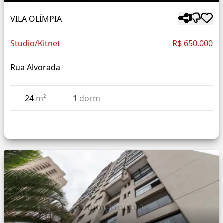
VILA OLÍMPIA
Studio/Kitnet
R$ 650.000
Rua Alvorada
24
m²
1
dorm