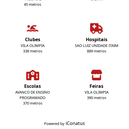
45 metros
Clubes
Hospitais
VILA OLIMPIA
SAO LUIZ UNIDADE ITAIM
338 metros
889 metros
Escolas
Feiras
AVANCO DE ENSINO
VILA OLIMPIA
PROGRAMADO
390 metros
370 metros
iConatus
Powered by