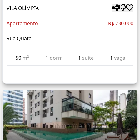
VILA OLÍMPIA
Apartamento
R$ 730.000
Rua Quata
50
m²
1
dorm
1
suíte
1
vaga