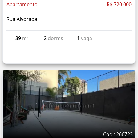
Apartamento
R$ 720.000
Rua Alvorada
39
m²
2
dorms
1
vaga
Cód.: 266723