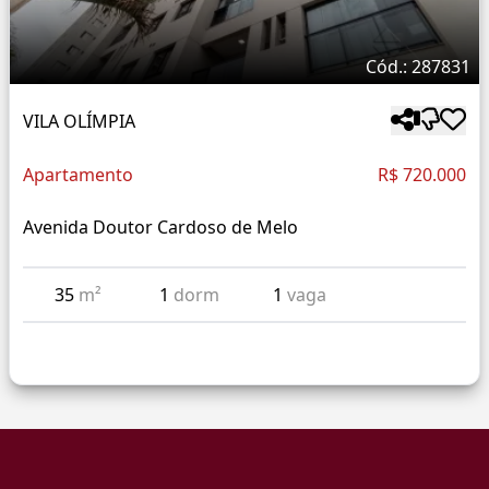
Cód.: 287831
VILA OLÍMPIA
Apartamento
R$ 720.000
Avenida Doutor Cardoso de Melo
35
m²
1
dorm
1
vaga