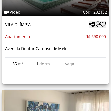
Vídeo
Cód.: 282132
VILA OLÍMPIA
Apartamento
R$ 690.000
Avenida Doutor Cardoso de Melo
35
m²
1
dorm
1
vaga