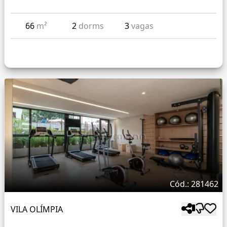
66
m²
2
dorms
3
vagas
Cód.: 281462
VILA OLÍMPIA