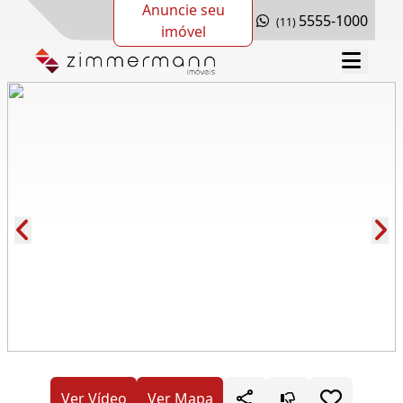
Anuncie seu
5555-1000
(11)
imóvel
Cód.: 282330
Ver Vídeo
Ver Mapa