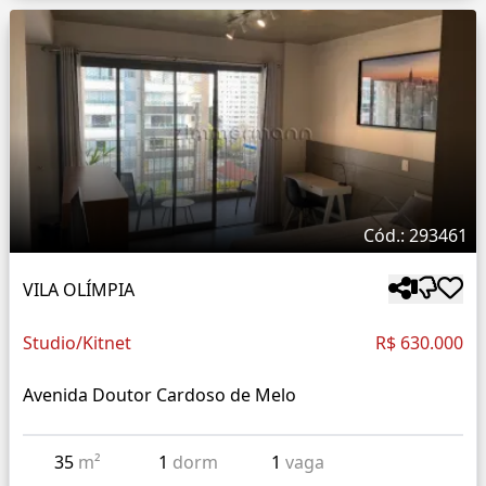
Cód.: 293461
VILA OLÍMPIA
Studio/Kitnet
R$ 630.000
Avenida Doutor Cardoso de Melo
35
m²
1
dorm
1
vaga