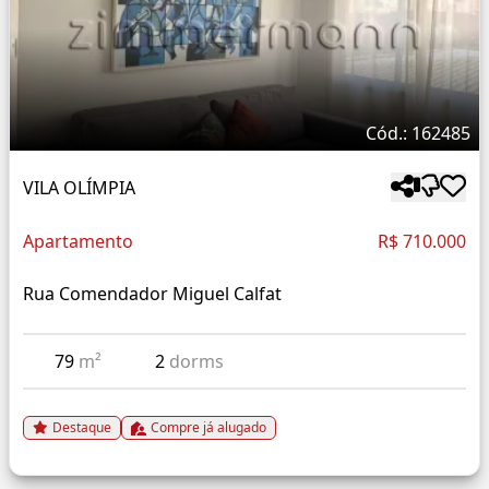
Cód.: 162485
VILA OLÍMPIA
Apartamento
R$ 710.000
Rua Comendador Miguel Calfat
79
m²
2
dorms
Destaque
Compre já alugado