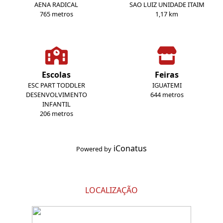
AENA RADICAL
SAO LUIZ UNIDADE ITAIM
765 metros
1,17 km
Escolas
Feiras
ESC PART TODDLER
IGUATEMI
DESENVOLVIMENTO
644 metros
INFANTIL
206 metros
iConatus
Powered by
LOCALIZAÇÃO