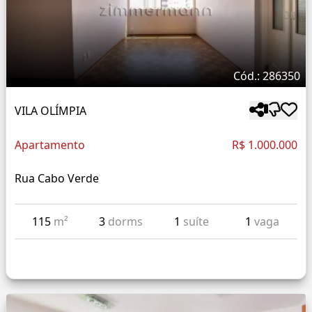
Cód.: 286350
VILA OLÍMPIA
Apartamento
R$ 1.000.000
Rua Cabo Verde
115
m²
3
dorms
1
suíte
1
vaga