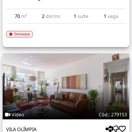
70
m²
2
dorms
1
suíte
1
vaga
Destaque
Vídeo
Cód.: 279153
VILA OLÍMPIA