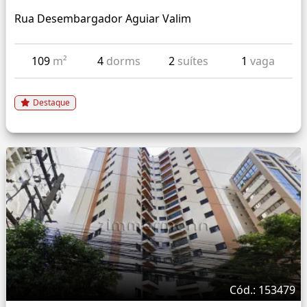
Rua Desembargador Aguiar Valim
109
m²
4
dorms
2
suítes
1
vaga
Destaque
Cód.: 153479