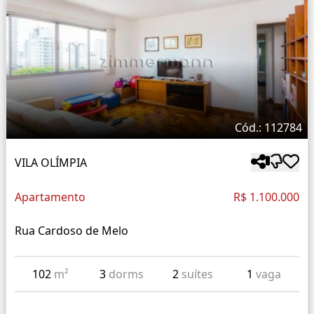
Cód.: 112784
VILA OLÍMPIA
Apartamento
R$ 1.100.000
Rua Cardoso de Melo
102
m²
3
dorms
2
suítes
1
vaga