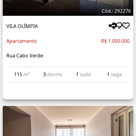
Cód.: 292276
VILA OLÍMPIA
Apartamento
R$ 1.050.000
Rua Cabo Verde
115
m²
3
dorms
1
suíte
1
vaga