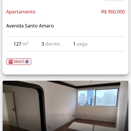
Apartamento
R$ 960.000
Avenida Santo Amaro
127
m²
3
dorms
1
vaga
Metrô