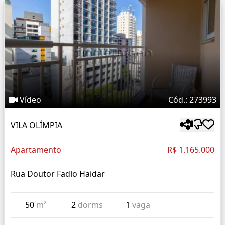
Vídeo
Cód.: 273993
VILA OLÍMPIA
Apartamento
R$ 1.165.000
Rua Doutor Fadlo Haidar
50
m²
2
dorms
1
vaga