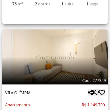
76
m²
2
dorms
1
suíte
1
vaga
Cód.: 277329
VILA OLÍMPIA
Apartamento
R$ 1.149.700