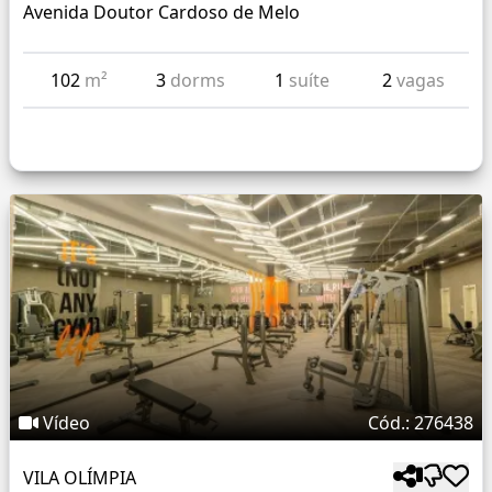
Avenida Doutor Cardoso de Melo
102
m²
3
dorms
1
suíte
2
vagas
Vídeo
Cód.: 276438
VILA OLÍMPIA