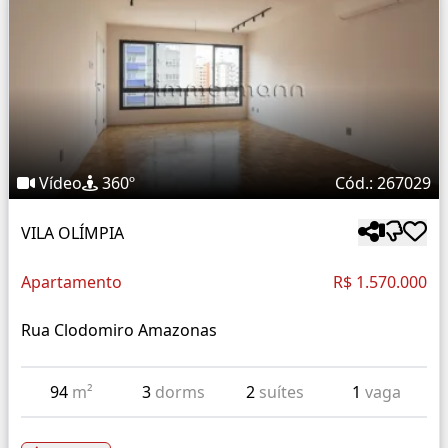
Vídeo
360º
Cód.: 267029
VILA OLÍMPIA
Apartamento
R$ 1.570.000
Rua Clodomiro Amazonas
94
m²
3
dorms
2
suítes
1
vaga