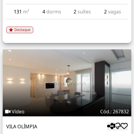
131
m²
4
dorms
2
suítes
2
vagas
Destaque
Vídeo
Cód.: 267832
VILA OLÍMPIA