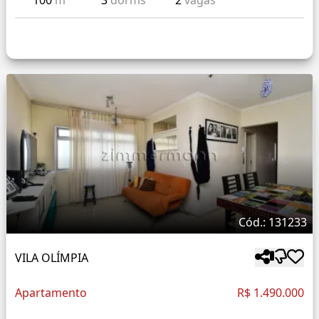
100
m²
3
dorms
2
vagas
Cód.: 131233
VILA OLÍMPIA
Apartamento
R$ 1.490.000