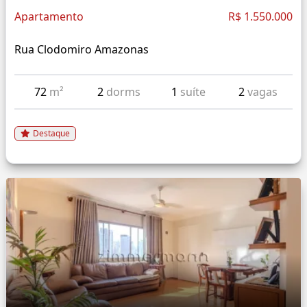
Apartamento
R$ 1.550.000
Rua Clodomiro Amazonas
72
m²
2
dorms
1
suíte
2
vagas
Destaque