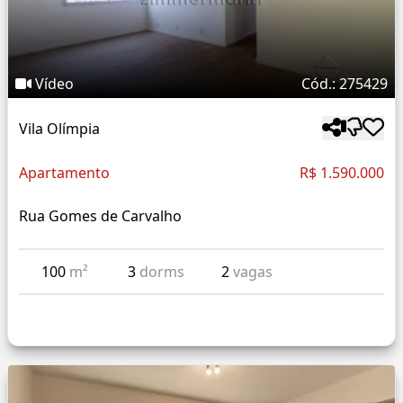
Vídeo
Cód.: 275429
Vila Olímpia
Apartamento
R$ 1.590.000
Rua Gomes de Carvalho
100
m²
3
dorms
2
vagas