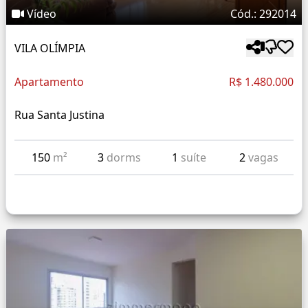
Vídeo
Cód.: 292014
VILA OLÍMPIA
Apartamento
R$ 1.480.000
Rua Santa Justina
150
m²
3
dorms
1
suíte
2
vagas