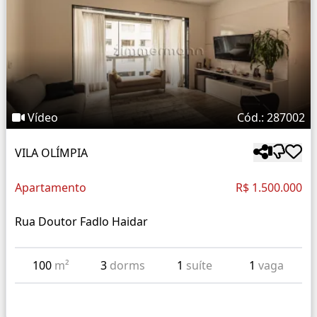
Vídeo
Cód.: 287002
VILA OLÍMPIA
Apartamento
R$ 1.500.000
Rua Doutor Fadlo Haidar
100
m²
3
dorms
1
suíte
1
vaga