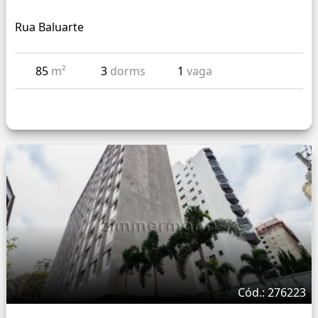
Rua Baluarte
85
m²
3
dorms
1
vaga
Cód.: 276223