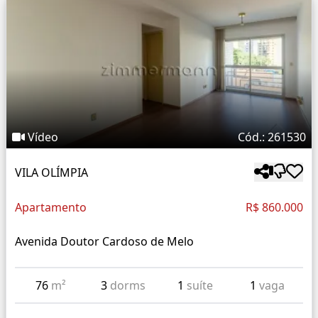
Vídeo
Cód.: 261530
VILA OLÍMPIA
Apartamento
R$ 860.000
Avenida Doutor Cardoso de Melo
76
m²
3
dorms
1
suíte
1
vaga