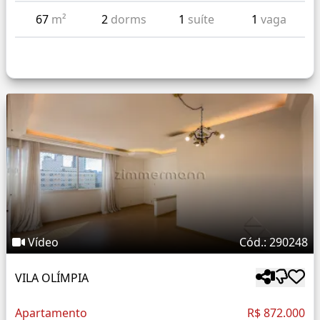
67
m²
2
dorms
1
suíte
1
vaga
Vídeo
Cód.: 290248
VILA OLÍMPIA
Apartamento
R$ 872.000