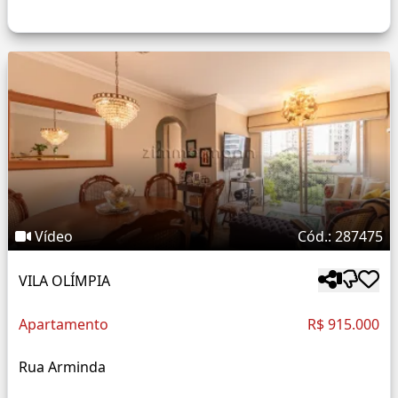
Vídeo
Cód.: 287475
VILA OLÍMPIA
Apartamento
R$ 915.000
Rua Arminda