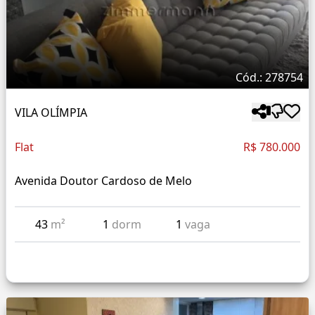
Cód.: 278754
VILA OLÍMPIA
Flat
R$ 780.000
Avenida Doutor Cardoso de Melo
43
m²
1
dorm
1
vaga