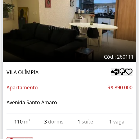
Cód.: 260111
VILA OLÍMPIA
Apartamento
R$ 890.000
Avenida Santo Amaro
110
m²
3
dorms
1
suíte
1
vaga