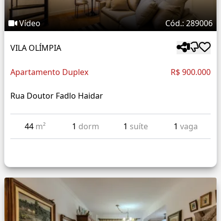
Vídeo
Cód.: 289006
VILA OLÍMPIA
Apartamento Duplex
R$ 900.000
Rua Doutor Fadlo Haidar
44
m²
1
dorm
1
suíte
1
vaga