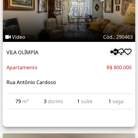
Vídeo
Cód.: 290463
VILA OLÍMPIA
Apartamento
R$ 800.000
Rua Antônio Cardoso
79
m²
3
dorms
1
suíte
1
vaga