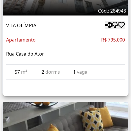
Cód.: 284948
VILA OLÍMPIA
Apartamento
R$ 795.000
Rua Casa do Ator
57
m²
2
dorms
1
vaga