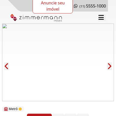
Anuncie seu
5555-1000
(11)
imóvel
Cód.: 278414
Metrô