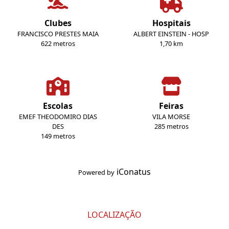
Clubes
Hospitais
FRANCISCO PRESTES MAIA
ALBERT EINSTEIN - HOSP
622 metros
1,70 km
Escolas
Feiras
EMEF THEODOMIRO DIAS
VILA MORSE
DES
285 metros
149 metros
iConatus
Powered by
LOCALIZAÇÃO