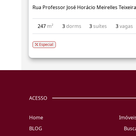
Rua Professor José Horácio Meirelles Teixeir
247
m²
3
dorms
3
suítes
3
vagas
Especial
ACESSO
Home
Imóvei
BLOG
Busc