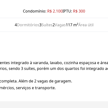
Condomínio:
R$ 2.100
IPTU:
R$ 300
4
Dormitórios
3
Suítes
2
Vagas
117 m²
Área útil
ientes integrado à varanda, lavabo, cozinha espaçosa e áre
rios, sendo 3 suítes, porém um dos quartos foi integrado ao
 completa. Além de 2 vagas de garagem.
mércios, serviços e transporte.