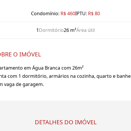
Condomínio:
R$ 460
IPTU:
R$ 80
1
Dormitório
26 m²
Área útil
BRE O IMÓVEL
artamento em Água Branca com 26m²
nta com 1 dormitório, armários na cozinha, quarto e banhei
m vaga de garagem.
DETALHES DO IMÓVEL