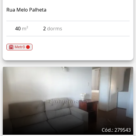
Rua Melo Palheta
40
m²
2
dorms
Metrô
Cód.: 279543