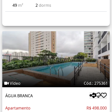
49
m²
2
dorms
Vídeo
Cód.: 275361
ÁGUA BRANCA
Apartamento
R$ 498.000