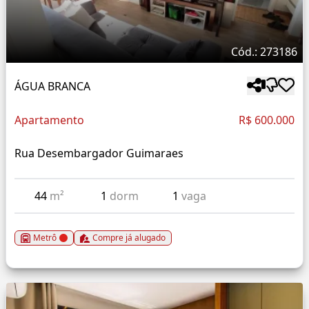
Cód.: 273186
ÁGUA BRANCA
Apartamento
R$ 600.000
Rua Desembargador Guimaraes
44
m²
1
dorm
1
vaga
Metrô
Compre já alugado