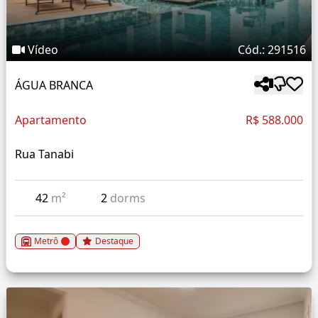
Vídeo
Cód.: 291516
ÁGUA BRANCA
Apartamento
R$ 588.000
Rua Tanabi
42
m²
2
dorms
Metrô
Destaque