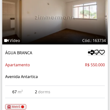
Vídeo
Cód.: 163734
ÁGUA BRANCA
Apartamento
R$ 550.000
Avenida Antartica
67
m²
2
dorms
Metrô