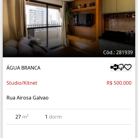
Cód.: 281939
ÁGUA BRANCA
Studio/Kitnet
R$ 500.000
Rua Airosa Galvao
27
m²
1
dorm