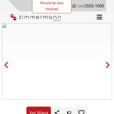
Anuncie seu
5555-1000
(11)
imóvel
Cód.: 280269
Ver Mapa