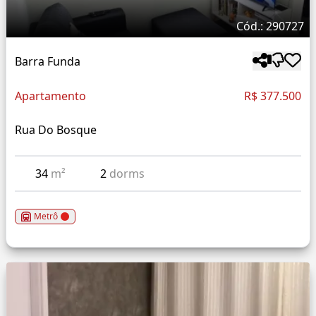
Cód.: 290727
Barra Funda
Apartamento
R$ 377.500
Rua Do Bosque
34
m²
2
dorms
Metrô