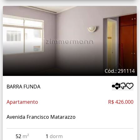
Cód.: 291114
BARRA FUNDA
Apartamento
R$ 426.000
Avenida Francisco Matarazzo
52
m²
1
dorm