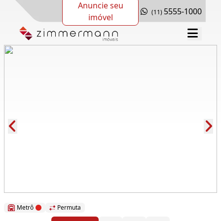
Anuncie seu
5555-1000
(11)
imóvel
Cód.: 281155
Metrô
Permuta