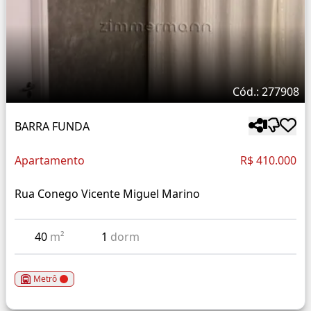
Cód.: 277908
BARRA FUNDA
Apartamento
R$ 410.000
Rua Conego Vicente Miguel Marino
40
m²
1
dorm
Metrô