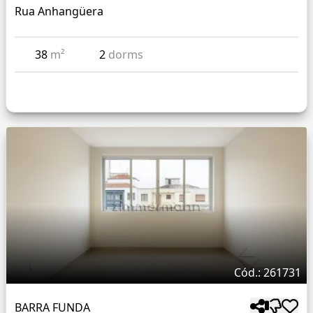
Rua Anhangüera
38
m²
2
dorms
Cód.: 261731
BARRA FUNDA