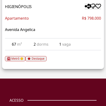
HIGIENÓPOLIS
Apartamento
R$ 798.000
Avenida Angelica
67
m²
2
dorms
1
vaga
Metrô
Destaque
ACESSO