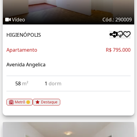
Vídeo
Cód.: 290009
HIGIENÓPOLIS
Apartamento
R$ 795.000
Avenida Angelica
58
m²
1
dorm
Metrô
Destaque