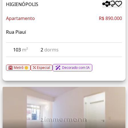
HIGIENÓPOLIS
Apartamento
R$ 890.000
Rua Piaui
103
m²
2
dorms
Metrô
Especial
Decorado com IA