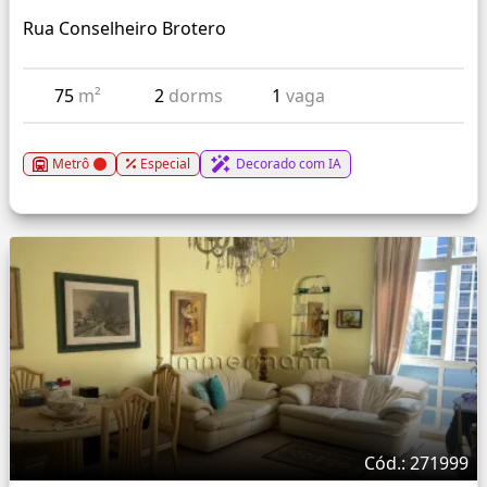
Rua Conselheiro Brotero
75
m²
2
dorms
1
vaga
Metrô
Especial
Decorado com IA
Cód.: 271999