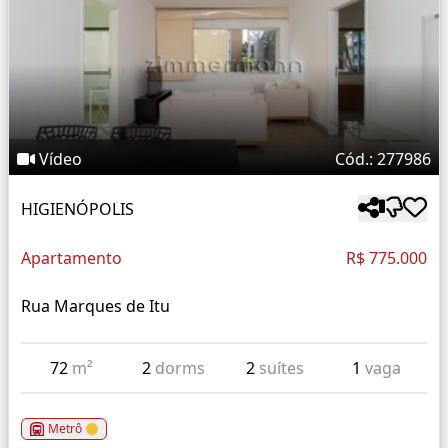
Vídeo
Cód.: 277986
HIGIENÓPOLIS
Apartamento
R$ 775.000
Rua Marques de Itu
72
m²
2
dorms
2
suítes
1
vaga
Metrô