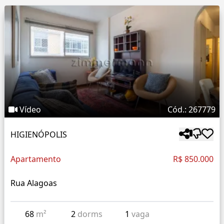
Vídeo
Cód.: 267779
HIGIENÓPOLIS
Apartamento
R$ 850.000
Rua Alagoas
68
m²
2
dorms
1
vaga