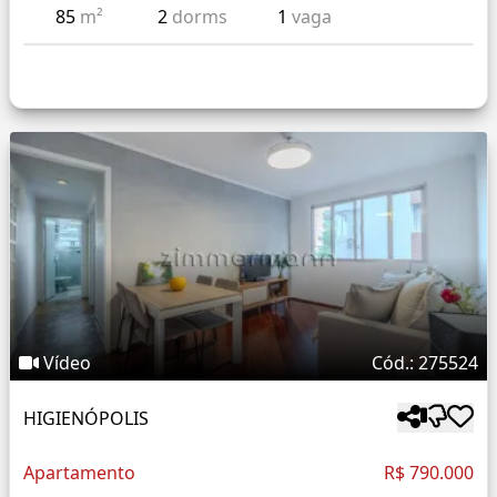
85
m²
2
dorms
1
vaga
Vídeo
Cód.: 275524
HIGIENÓPOLIS
Apartamento
R$ 790.000