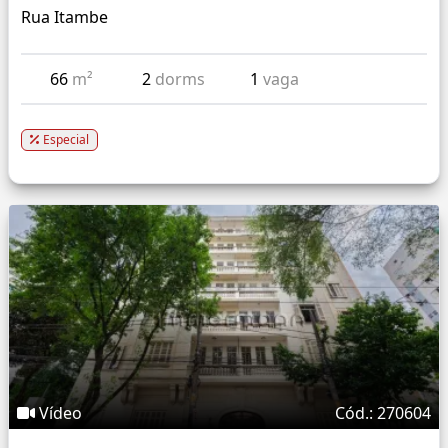
Rua Itambe
66
m²
2
dorms
1
vaga
Especial
Vídeo
Cód.: 270604