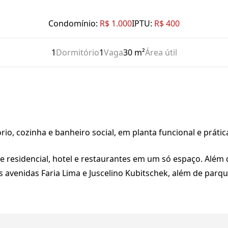
Condomínio:
R$ 1.000
IPTU:
R$ 400
1
Dormitório
1
Vaga
30 m²
Área útil
o, cozinha e banheiro social, em planta funcional e prática
residencial, hotel e restaurantes em um só espaço. Além 
às avenidas Faria Lima e Juscelino Kubitschek, além de parq