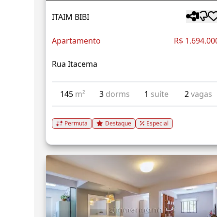
ITAIM BIBI
Apartamento
R$ 1.694.00
Rua Itacema
145
m²
3
dorms
1
suíte
2
vagas
Permuta
Destaque
Especial