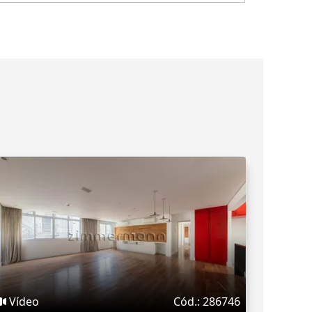
Vídeo
Cód.: 286746