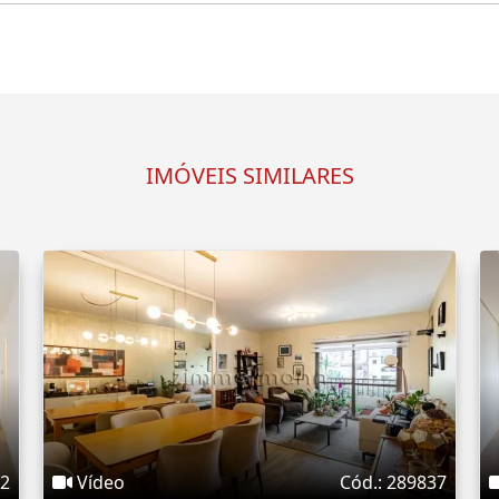
IMÓVEIS SIMILARES
32
Vídeo
Cód.: 289837