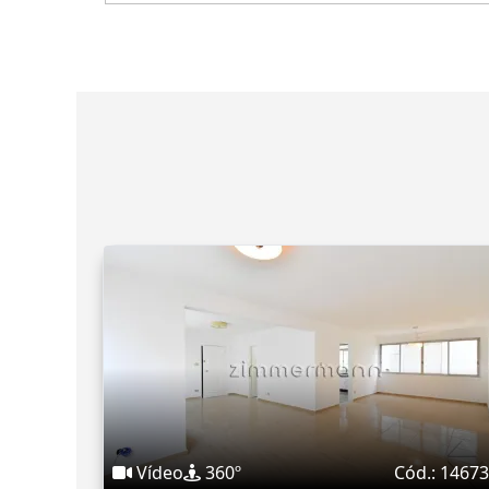
Vídeo
360º
Cód.: 1467