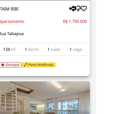
ITAIM BIBI
Apartamento
R$ 1.790.000
Rua Tabapua
134
m²
1
dorm
1
suíte
1
vaga
Destaque
Planta Modificada