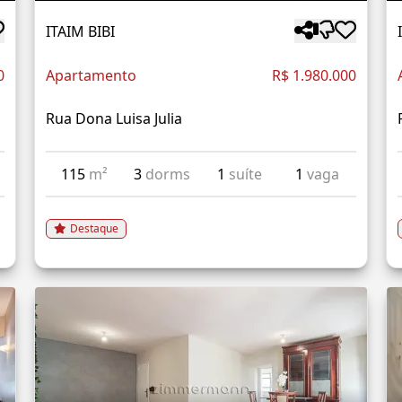
ITAIM BIBI
0
Apartamento
R$ 1.980.000
Rua Dona Luisa Julia
115
m²
3
dorms
1
suíte
1
vaga
Destaque