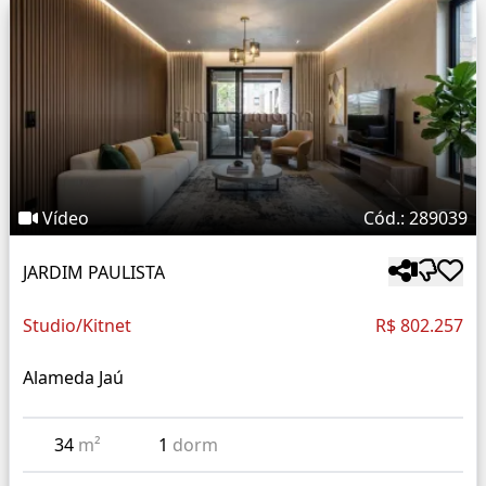
Vídeo
Cód.: 289039
JARDIM PAULISTA
Studio/Kitnet
R$ 802.257
Alameda Jaú
34
m²
1
dorm