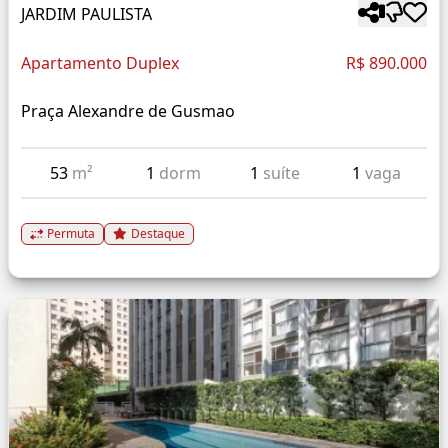
JARDIM PAULISTA
Apartamento Duplex
R$ 890.000
Praça Alexandre de Gusmao
53
m²
1
dorm
1
suíte
1
vaga
Permuta
Destaque