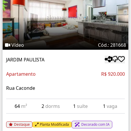
Vídeo
Cód.: 281668
JARDIM PAULISTA
Apartamento
R$ 920.000
Rua Caconde
64
m²
2
dorms
1
suíte
1
vaga
Destaque
Planta Modificada
Decorado com IA