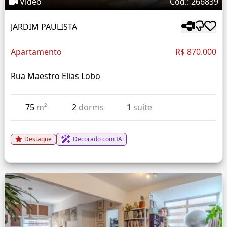
Vídeo
Cód.: 266839
JARDIM PAULISTA
Apartamento
R$ 870.000
Rua Maestro Elias Lobo
75
m²
2
dorms
1
suíte
Destaque
Decorado com IA