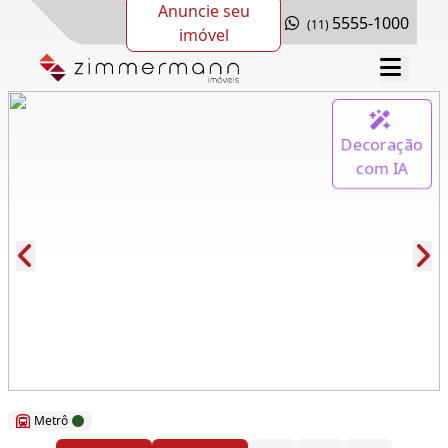
Anuncie seu
5555-1000
(11)
imóvel
Decoração
com IA
Cód.: 280236
Metrô