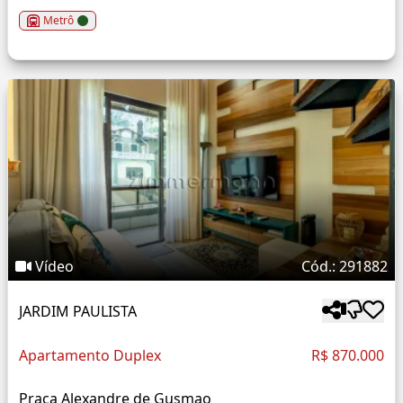
Metrô
Vídeo
Cód.: 291882
JARDIM PAULISTA
Apartamento Duplex
R$ 870.000
Praça Alexandre de Gusmao