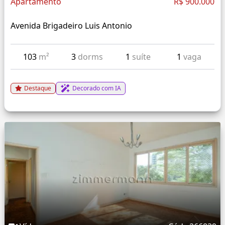
Apartamento
R$ 900.000
Avenida Brigadeiro Luis Antonio
103
m²
3
dorms
1
suíte
1
vaga
Destaque
Decorado com IA