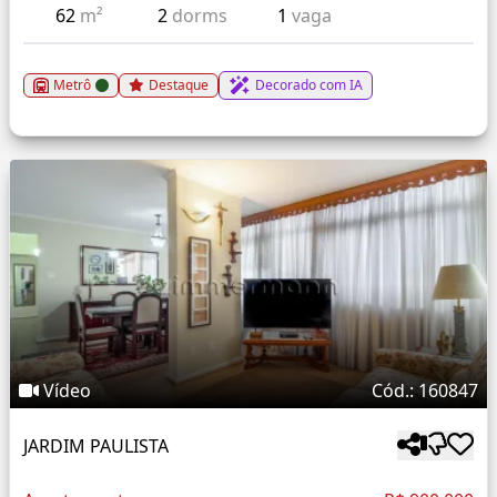
62
m²
2
dorms
1
vaga
Metrô
Destaque
Decorado com IA
Vídeo
Cód.: 160847
JARDIM PAULISTA