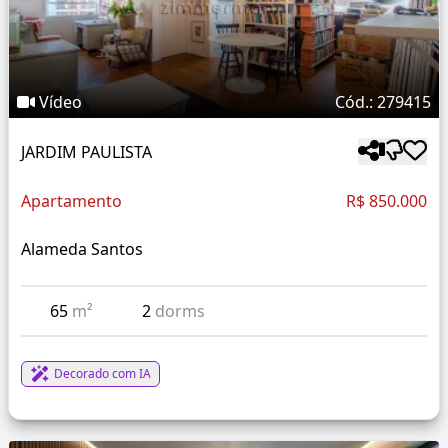
Vídeo
Cód.: 279415
JARDIM PAULISTA
Apartamento
R$ 850.000
Alameda Santos
65
m²
2
dorms
Decorado com IA