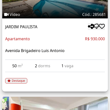
Vídeo
Cód.: 285681
JARDIM PAULISTA
Apartamento
R$ 930.000
Avenida Brigadeiro Luis Antonio
50
m²
2
dorms
1
vaga
Destaque