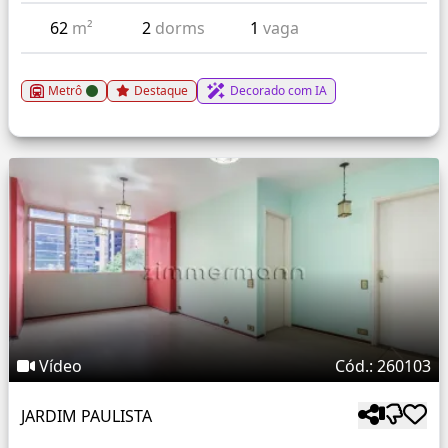
62
m²
2
dorms
1
vaga
Metrô
Destaque
Decorado com IA
Vídeo
Cód.: 260103
JARDIM PAULISTA