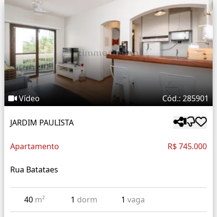
Vídeo
Cód.: 285901
JARDIM PAULISTA
Apartamento
R$ 745.000
Rua Batataes
40
m²
1
dorm
1
vaga