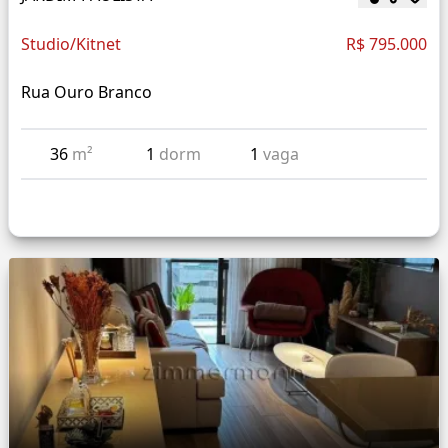
Studio/Kitnet
R$ 795.000
Rua Ouro Branco
36
m²
1
dorm
1
vaga