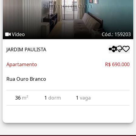
Vídeo
Cód.: 159203
JARDIM PAULISTA
Apartamento
R$ 690.000
Rua Ouro Branco
36
m²
1
dorm
1
vaga