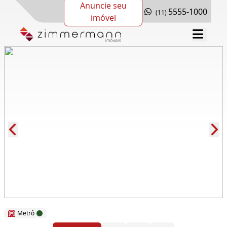
Anuncie seu
5555-1000
(11)
imóvel
Cód.: 276873
Metrô