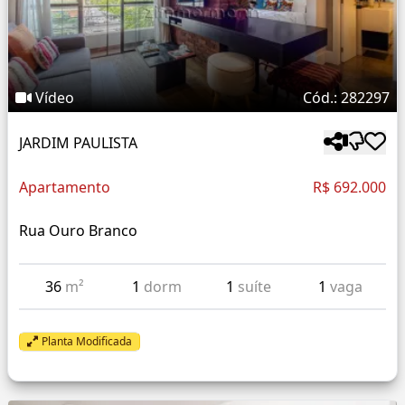
Vídeo
Cód.: 282297
JARDIM PAULISTA
Apartamento
R$ 692.000
Rua Ouro Branco
36
m²
1
dorm
1
suíte
1
vaga
Planta Modificada