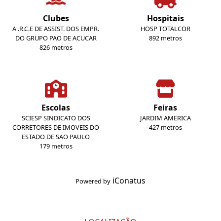
Clubes
Hospitais
A .R.C.E DE ASSIST. DOS EMPR.
HOSP TOTALCOR
DO GRUPO PAO DE ACUCAR
892 metros
826 metros
Escolas
Feiras
SCIESP SINDICATO DOS
JARDIM AMERICA
CORRETORES DE IMOVEIS DO
427 metros
ESTADO DE SAO PAULO
179 metros
iConatus
Powered by