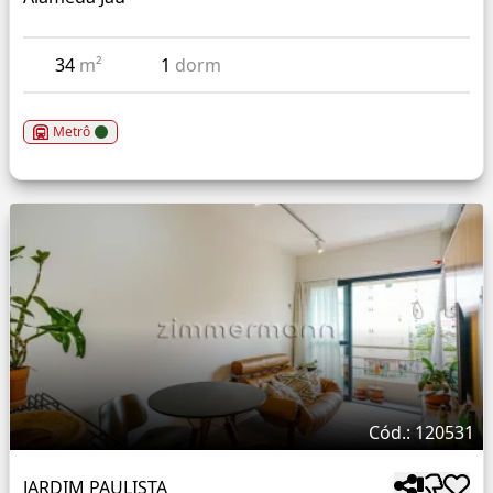
34
m²
1
dorm
Metrô
Cód.: 120531
JARDIM PAULISTA