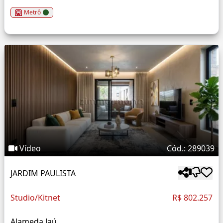
Metrô
Vídeo
Cód.: 289039
JARDIM PAULISTA
Studio/Kitnet
R$ 802.257
Alameda Jaú