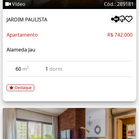
Vídeo
Cód.: 289181
JARDIM PAULISTA
Apartamento
R$ 742.000
Alameda Jau
60
m²
1
dorm
Destaque