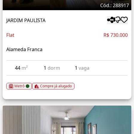
Cód.: 288917
JARDIM PAULISTA
Flat
R$ 730.000
Alameda Franca
44
m²
1
dorm
1
vaga
Metrô
Compre já alugado