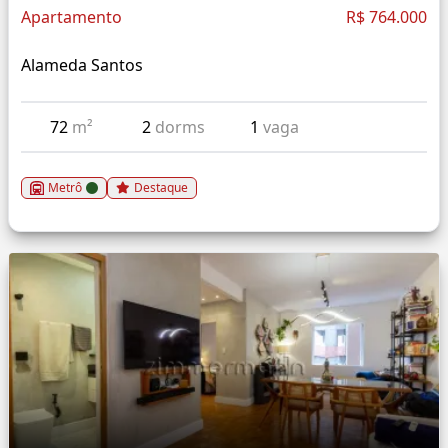
Apartamento
R$ 764.000
Alameda Santos
72
m²
2
dorms
1
vaga
Metrô
Destaque