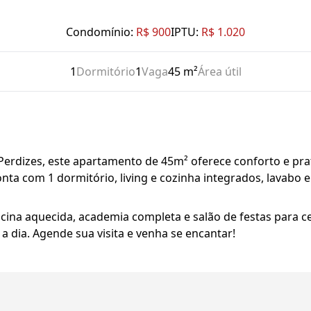
Condomínio:
R$ 900
IPTU:
R$ 1.020
1
Dormitório
1
Vaga
45 m²
Área útil
erdizes, este apartamento de 45m² oferece conforto e prati
ta com 1 dormitório, living e cozinha integrados, lavabo e
cina aquecida, academia completa e salão de festas para ce
 a dia. Agende sua visita e venha se encantar!