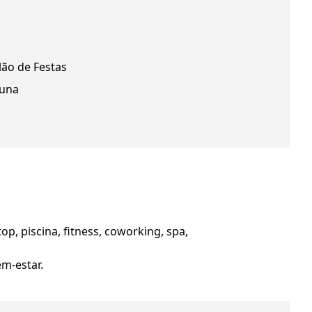
lão de Festas
una
p, piscina, fitness, coworking, spa,
em-estar.