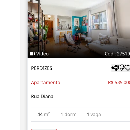
Vídeo
Cód.: 2751
PERDIZES
Apartamento
R$ 535.00
Rua Diana
44
m²
1
dorm
1
vaga