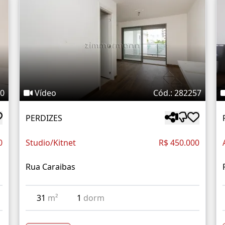
90
Vídeo
Cód.: 282257
PERDIZES
0
Studio/Kitnet
R$ 450.000
Rua Caraibas
31
m²
1
dorm