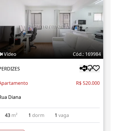
Vídeo
Cód.: 169984
PERDIZES
Apartamento
R$ 520.000
Rua Diana
43
m²
1
dorm
1
vaga