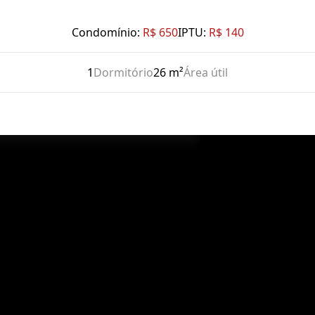
Condomínio:
R$ 650
IPTU:
R$ 140
1
Dormitório
26 m²
Área útil