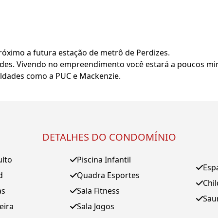
próximo a futura estação de metrô de Perdizes.
dades. Vivendo no empreendimento você estará a poucos mi
uldades como a PUC e Mackenzie.
DETALHES DO CONDOMÍNIO
ulto
Piscina Infantil
Esp
d
Quadra Esportes
Chi
as
Sala Fitness
Sau
eira
Sala Jogos