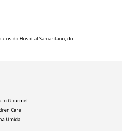
nutos do Hospital Samaritano, do
aco Gourmet
ldren Care
na Umida