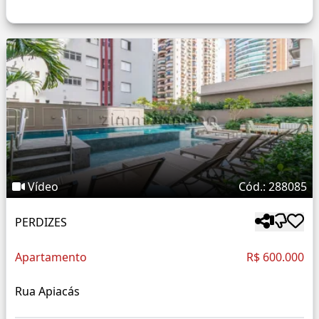
Vídeo
Cód.: 288085
PERDIZES
Apartamento
R$ 600.000
Rua Apiacás