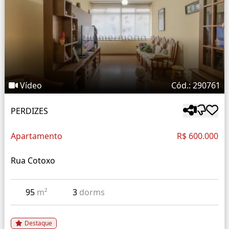
Vídeo
Cód.: 290761
PERDIZES
Apartamento
R$ 600.000
Rua Cotoxo
95
m²
3
dorms
Destaque