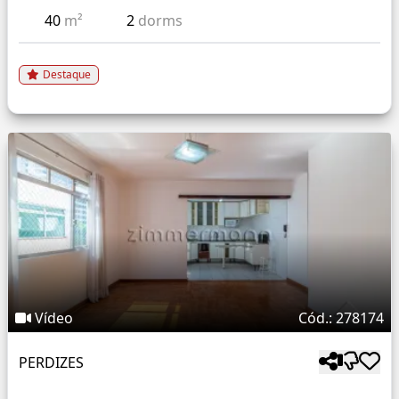
40
m²
2
dorms
Destaque
Vídeo
Cód.: 278174
PERDIZES