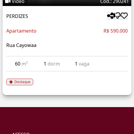
Vídeo
Cód.: 290241
PERDIZES
Apartamento
R$ 590.000
Rua Cayowaa
60
m²
1
dorm
1
vaga
Destaque