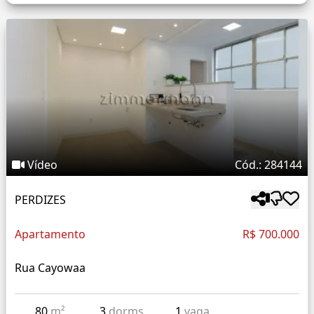
Vídeo
Cód.: 284144
PERDIZES
Apartamento
R$ 700.000
Rua Cayowaa
80
m²
3
dorms
1
vaga