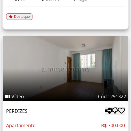
Destaque
Vídeo
Cód.: 291322
PERDIZES
Apartamento
R$ 700.000