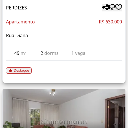
PERDIZES
Apartamento
R$ 630.000
Rua Diana
49
m²
2
dorms
1
vaga
Destaque