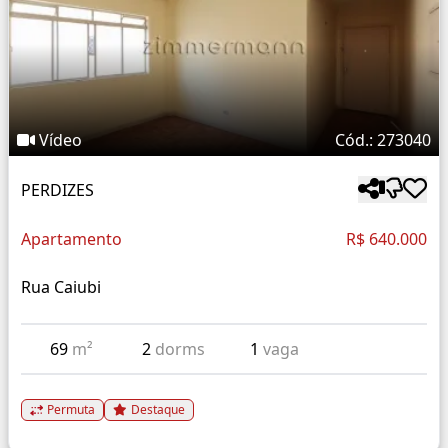
Vídeo
Cód.: 273040
PERDIZES
Apartamento
R$ 640.000
Rua Caiubi
69
m²
2
dorms
1
vaga
Permuta
Destaque