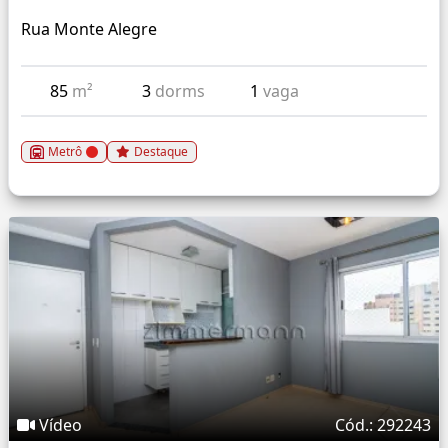
Rua Monte Alegre
85
m²
3
dorms
1
vaga
Metrô
Destaque
Vídeo
Cód.: 292243