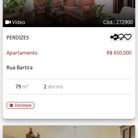
Vídeo
Cód.: 272900
PERDIZES
Apartamento
R$ 650.000
Rua Bartira
79
m²
2
dorms
Destaque