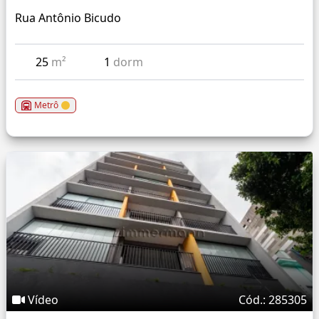
Rua Antônio Bicudo
25
m²
1
dorm
Metrô
Vídeo
Cód.: 285305