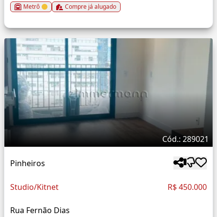
Metrô
Compre já alugado
Cód.: 289021
Pinheiros
Studio/Kitnet
R$ 450.000
Rua Fernão Dias