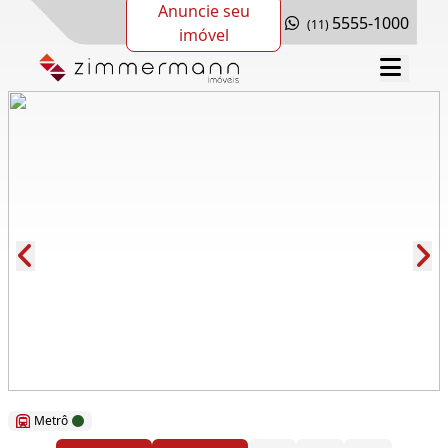
Anuncie seu
5555-1000
(11)
imóvel
Cód.: 168765
Metrô