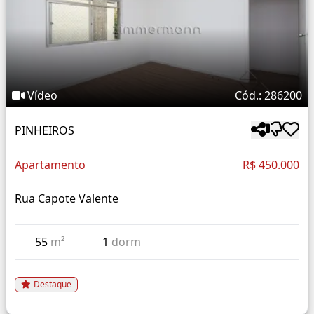
Vídeo
Cód.: 286200
PINHEIROS
Apartamento
R$ 450.000
Rua Capote Valente
55
m²
1
dorm
Destaque