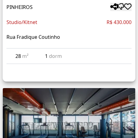
PINHEIROS
Studio/Kitnet
R$ 430.000
Rua Fradique Coutinho
28
m²
1
dorm