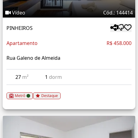
Vídeo
Cód.: 144414
PINHEIROS
Apartamento
R$ 458.000
Rua Galeno de Almeida
27
m²
1
dorm
Metrô
Destaque