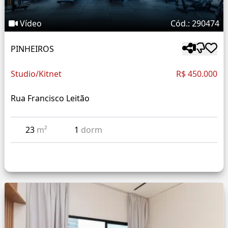
Vídeo
Cód.: 290474
PINHEIROS
Studio/Kitnet
R$ 450.000
Rua Francisco Leitão
23
m²
1
dorm