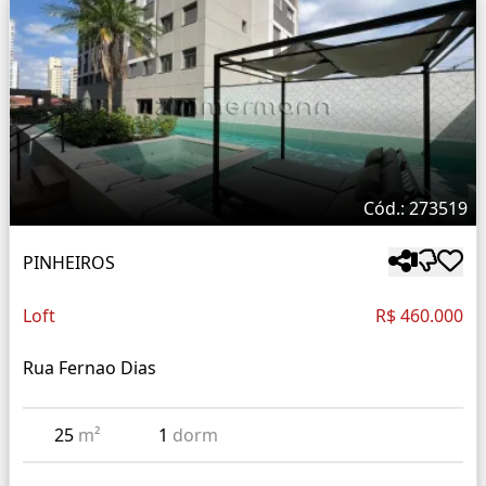
Cód.: 273519
PINHEIROS
Loft
R$ 460.000
Rua Fernao Dias
25
m²
1
dorm