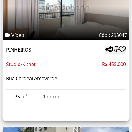
Vídeo
Cód.: 293047
PINHEIROS
Studio/Kitnet
R$ 455.000
Rua Cardeal Arcoverde
25
m²
1
dorm