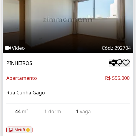
Vídeo
Cód.: 292704
PINHEIROS
Apartamento
R$ 595.000
Rua Cunha Gago
44
m²
1
dorm
1
vaga
Metrô