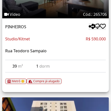
Vídeo
Cód.: 265706
PINHEIROS
Studio/Kitnet
R$ 590.000
Rua Teodoro Sampaio
39
m²
1
dorm
Metrô
Compre já alugado