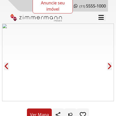
Anuncie seu
5555-1000
(11)
imóvel
Cód.: 278789
Ver Mapa