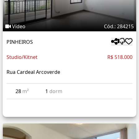
Vídeo
Cód.: 284215
PINHEIROS
Studio/Kitnet
R$ 518.000
Rua Cardeal Arcoverde
28
m²
1
dorm