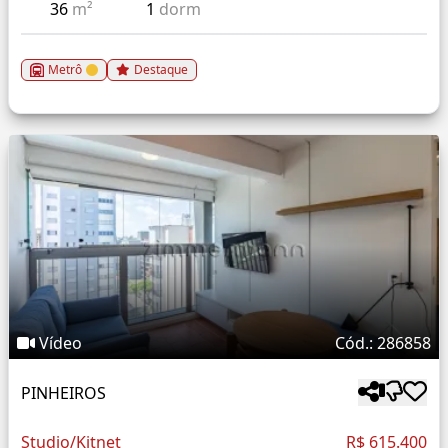
36
m²
1
dorm
Metrô
Destaque
Vídeo
Cód.: 286858
PINHEIROS
Studio/Kitnet
R$ 615.400