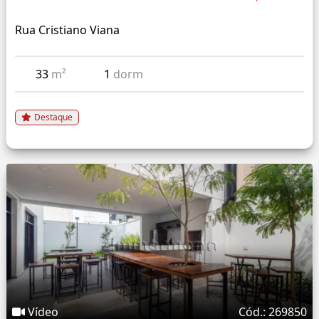
Rua Cristiano Viana
33
m²
1
dorm
Destaque
Vídeo
Cód.: 269850