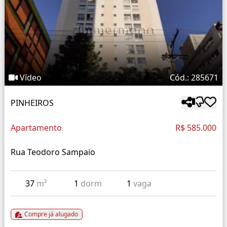
Vídeo
Cód.: 285671
PINHEIROS
Apartamento
R$ 585.000
Rua Teodoro Sampaio
37
m²
1
dorm
1
vaga
Compre já alugado