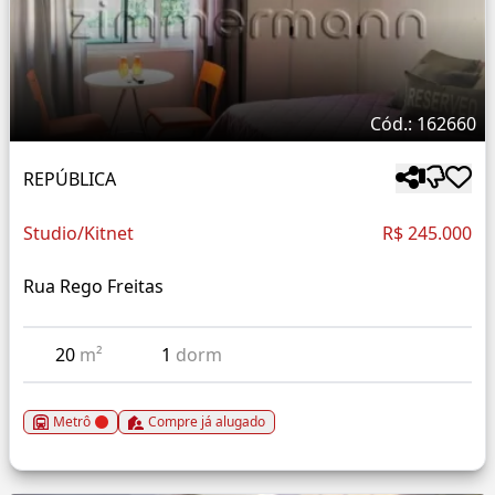
Cód.: 162660
REPÚBLICA
Studio/Kitnet
R$ 245.000
Rua Rego Freitas
20
m²
1
dorm
Metrô
Compre já alugado