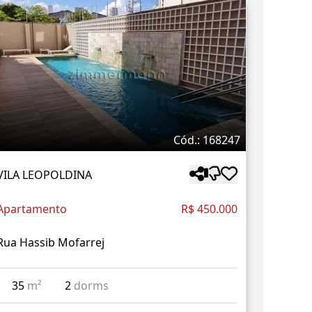
Cód.: 168247
VILA LEOPOLDINA
Apartamento
R$ 450.000
Rua Hassib Mofarrej
35
m²
2
dorms