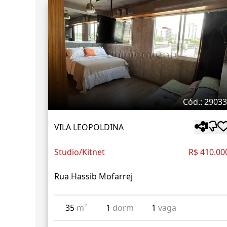
Cód.: 2903
VILA LEOPOLDINA
Studio/Kitnet
R$ 410.00
Rua Hassib Mofarrej
35
m²
1
dorm
1
vaga