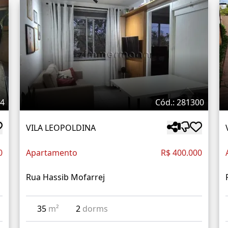
34
Cód.: 281300
VILA LEOPOLDINA
0
Apartamento
R$ 400.000
Rua Hassib Mofarrej
35
m²
2
dorms