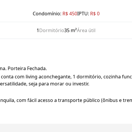
Condomínio:
R$ 450
IPTU:
R$ 0
1
Dormitório
35 m²
Área útil
na. Porteira Fechada.
conta com living aconchegante, 1 dormitório, cozinha funci
rsatilidade, seja para morar ou investir.
quila, com fácil acesso a transporte público (ônibus e tr