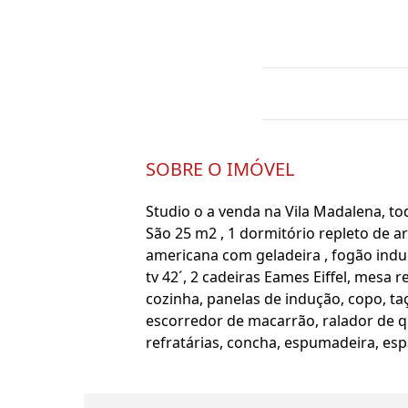
SOBRE O IMÓVEL
Studio o a venda na Vila Madalena, t
São 25 m2 , 1 dormitório repleto de a
americana com geladeira , fogão induç
tv 42´, 2 cadeiras Eames Eiffel, mesa 
cozinha, panelas de indução, copo, taç
escorredor de macarrão, ralador de qu
refratárias, concha, espumadeira, esp