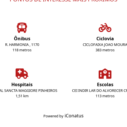
Ônibus
Ciclovia
R. HARMONIA , 1170
CICLOFAIXA JOAO MOUR
118 metros
383 metros
Hospitais
Escolas
AL SANCTA MAGGIORE PINHEIROS
CEI INDIR LAR DO ALVORECER C
1,51 km
113 metros
iConatus
Powered by