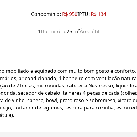
Condomínio:
R$ 950
IPTU:
R$ 134
1
Dormitório
25 m²
Área útil
odo mobiliado e equipado com muito bom gosto e conforto, é
rmários, ar condicionado, 1 banheiro com ventilação natura
ão de 2 bocas, microondas, cafeteira Nespresso, liquidifi
redonda, secador de cabelo, talheres 4 peças de cada (colher,
a de vinho, caneca, bowl, prato raso e sobremesa, xícara de 
eijo, cortador de legumes, tesoura para cozinha, escorred
átula).